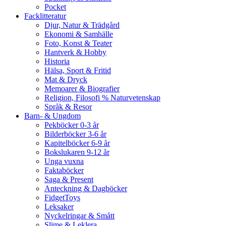
Pocket
Facklitteratur
Djur, Natur & Trädgård
Ekonomi & Samhälle
Foto, Konst & Teater
Hantverk & Hobby
Historia
Hälsa, Sport & Fritid
Mat & Dryck
Memoarer & Biografier
Religion, Filosofi % Naturvetenskap
Språk & Resor
Barn- & Ungdom
Pekböcker 0-3 år
Bilderböcker 3-6 år
Kapitelböcker 6-9 år
Bokslukaren 9-12 år
Unga vuxna
Faktaböcker
Saga & Present
Anteckning & Dagböcker
FidgetToys
Leksaker
Nyckelringar & Smått
Slime & Leklera