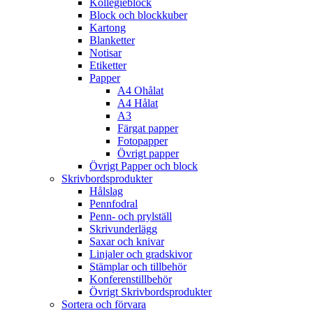
Kollegieblock
Block och blockkuber
Kartong
Blanketter
Notisar
Etiketter
Papper
A4 Ohålat
A4 Hålat
A3
Färgat papper
Fotopapper
Övrigt papper
Övrigt Papper och block
Skrivbordsprodukter
Hålslag
Pennfodral
Penn- och prylställ
Skrivunderlägg
Saxar och knivar
Linjaler och gradskivor
Stämplar och tillbehör
Konferenstillbehör
Övrigt Skrivbordsprodukter
Sortera och förvara