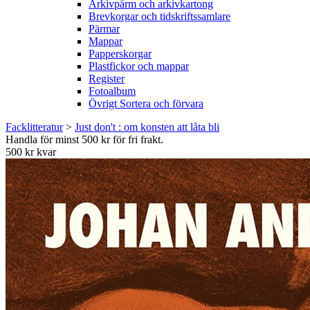
Arkivpärm och arkivkartong
Brevkorgar och tidskriftssamlare
Pärmar
Mappar
Papperskorgar
Plastfickor och mappar
Register
Fotoalbum
Övrigt Sortera och förvara
Facklitteratur
>
Just don't : om konsten att låta bli
Handla för minst 500 kr för fri frakt.
500 kr kvar