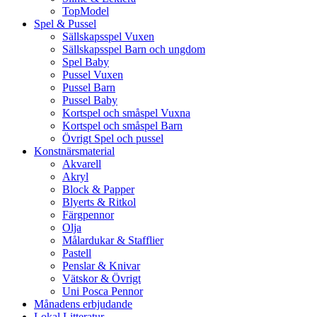
TopModel
Spel & Pussel
Sällskapsspel Vuxen
Sällskapsspel Barn och ungdom
Spel Baby
Pussel Vuxen
Pussel Barn
Pussel Baby
Kortspel och småspel Vuxna
Kortspel och småspel Barn
Övrigt Spel och pussel
Konstnärsmaterial
Akvarell
Akryl
Block & Papper
Blyerts & Ritkol
Färgpennor
Olja
Målardukar & Stafflier
Pastell
Penslar & Knivar
Vätskor & Övrigt
Uni Posca Pennor
Månadens erbjudande
Lokal Litteratur