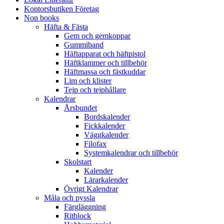
Kontorsbutiken Företag
Non books
Häfta & Fästa
Gem och gemkoppar
Gummiband
Häftapparat och häftpistol
Häftklammer och tillbehör
Häftmassa och fästkuddar
Lim och klister
Tejp och tejphållare
Kalendrar
Årsbundet
Bordskalender
Fickkalender
Väggkalender
Filofax
Systemkalendrar och tillbehör
Skolstart
Kalender
Lärarkalender
Övrigt Kalendrar
Måla och pyssla
Färgläggning
Ritblock