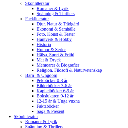
Skönlitteratur
Romaner & Lyrik
Spänning & Thrillers
Facklitteratur
Djur, Natur & Trädgård
Ekonomi & Samhälle
Foto, Konst & Teater
Hantverk & Hobby
Historia
Humor & Serier
Hälsa, Sport & Fritid
Mat & Dryck
Memoarer & Biografier
Religion, Filosofi & Naturvetenskap
Barn- & Ungdom
Pekböcker 0-3 år
Bilderböcker 3-6 år
Kapitelböcker 6-9 år
Bokslukaren 9-12 år
12-15 år & Unga vuxna
Faktaböcker
Saga & Present
Skönlitteratur
Romaner & Lyrik
Spänning & Thrillers