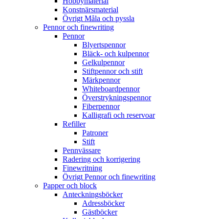
Hobbymaterial
Konstnärsmaterial
Övrigt Måla och pyssla
Pennor och finewriting
Pennor
Blyertspennor
Bläck- och kulpennor
Gelkulpennor
Stiftpennor och stift
Märkpennor
Whiteboardpennor
Överstrykningspennor
Fiberpennor
Kalligrafi och reservoar
Refiller
Patroner
Stift
Pennvässare
Radering och korrigering
Finewritning
Övrigt Pennor och finewriting
Papper och block
Anteckningsböcker
Adressböcker
Gästböcker