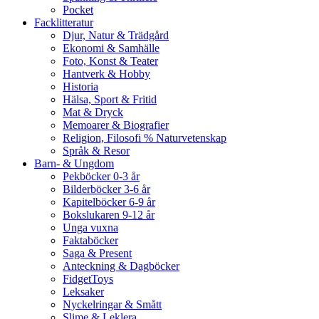
Pocket
Facklitteratur
Djur, Natur & Trädgård
Ekonomi & Samhälle
Foto, Konst & Teater
Hantverk & Hobby
Historia
Hälsa, Sport & Fritid
Mat & Dryck
Memoarer & Biografier
Religion, Filosofi % Naturvetenskap
Språk & Resor
Barn- & Ungdom
Pekböcker 0-3 år
Bilderböcker 3-6 år
Kapitelböcker 6-9 år
Bokslukaren 9-12 år
Unga vuxna
Faktaböcker
Saga & Present
Anteckning & Dagböcker
FidgetToys
Leksaker
Nyckelringar & Smått
Slime & Leklera