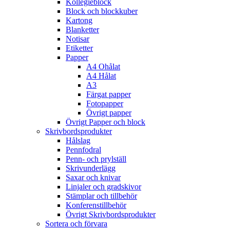
Kollegieblock
Block och blockkuber
Kartong
Blanketter
Notisar
Etiketter
Papper
A4 Ohålat
A4 Hålat
A3
Färgat papper
Fotopapper
Övrigt papper
Övrigt Papper och block
Skrivbordsprodukter
Hålslag
Pennfodral
Penn- och prylställ
Skrivunderlägg
Saxar och knivar
Linjaler och gradskivor
Stämplar och tillbehör
Konferenstillbehör
Övrigt Skrivbordsprodukter
Sortera och förvara