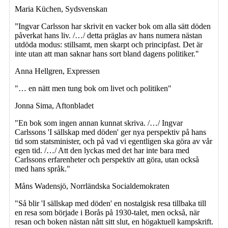
Maria Küchen, Sydsvenskan
”Ingvar Carlsson har skrivit en vacker bok om alla sätt döden
påverkat hans liv. /…/ detta präglas av hans numera nästan
utdöda modus: stillsamt, men skarpt och principfast. Det är
inte utan att man saknar hans sort bland dagens politiker."
Anna Hellgren, Expressen
"… en nätt men tung bok om livet och politiken"
Jonna Sima, Aftonbladet
"En bok som ingen annan kunnat skriva. /…/ Ingvar
Carlssons 'I sällskap med döden' ger nya perspektiv på hans
tid som statsminister, och på vad vi egentligen ska göra av vår
egen tid. /…/ Att den lyckas med det har inte bara med
Carlssons erfarenheter och perspektiv att göra, utan också
med hans språk."
Måns Wadensjö, Norrländska Socialdemokraten
"Så blir 'I sällskap med döden' en nostalgisk resa tillbaka till
en resa som började i Borås på 1930-talet, men också, när
resan och boken nästan nått sitt slut, en högaktuell kampskrift.