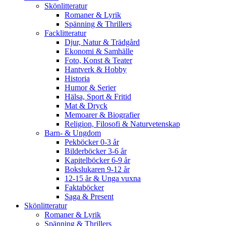
Skönlitteratur
Romaner & Lyrik
Spänning & Thrillers
Facklitteratur
Djur, Natur & Trädgård
Ekonomi & Samhälle
Foto, Konst & Teater
Hantverk & Hobby
Historia
Humor & Serier
Hälsa, Sport & Fritid
Mat & Dryck
Memoarer & Biografier
Religion, Filosofi & Naturvetenskap
Barn- & Ungdom
Pekböcker 0-3 år
Bilderböcker 3-6 år
Kapitelböcker 6-9 år
Bokslukaren 9-12 år
12-15 år & Unga vuxna
Faktaböcker
Saga & Present
Skönlitteratur
Romaner & Lyrik
Spänning & Thrillers