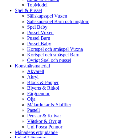
TopModel
Spel & Pussel
Sällskapsspel Vuxen
Sällskapsspel Barn och ungdom
Spel Baby
Pussel Vuxen
Pussel Barn
Pussel Baby
Kortspel och småspel Vuxna
Kortspel och småspel Barn
Övrigt Spel och pussel
Konstnärsmaterial
Akvarell
Akryl
Block & Papper
Blyerts & Ritkol
Färgpennor
Olja
Målardukar & Stafflier
Pastell
Penslar & Knivar
Vätskor & Övrigt
Uni Posca Pennor
Månadens erbjudande
Lokal Litteratur