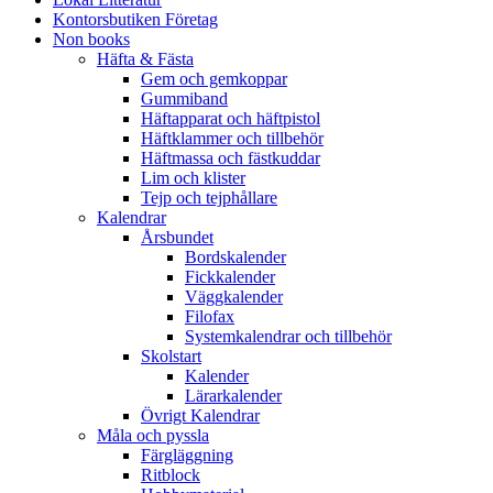
Kontorsbutiken Företag
Non books
Häfta & Fästa
Gem och gemkoppar
Gummiband
Häftapparat och häftpistol
Häftklammer och tillbehör
Häftmassa och fästkuddar
Lim och klister
Tejp och tejphållare
Kalendrar
Årsbundet
Bordskalender
Fickkalender
Väggkalender
Filofax
Systemkalendrar och tillbehör
Skolstart
Kalender
Lärarkalender
Övrigt Kalendrar
Måla och pyssla
Färgläggning
Ritblock