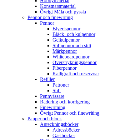
Hobbymaterial
Konstnärsmaterial
Övrigt Måla och pyssla
Pennor och finewriting
Pennor
Blyertspennor
Bläck- och kulpennor
Gelkulpennor
Stiftpennor och stift
Märkpennor
Whiteboardpennor
Överstrykningspennor
Fiberpennor
Kalligrafi och reservoar
Refiller
Patroner
Stift
Pennvässare
Radering och korrigering
Finewritning
Övrigt Pennor och finewriting
Papper och block
Anteckningsböcker
Adressböcker
Gästböcker