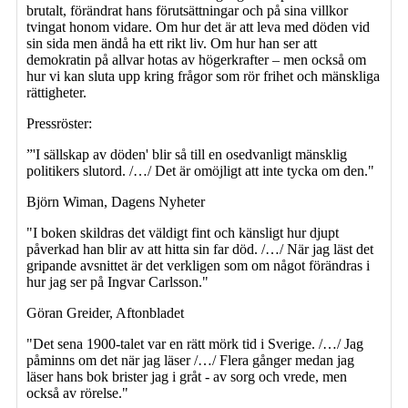
brutalt, förändrat hans förutsättningar och på sina villkor
tvingat honom vidare. Om hur det är att leva med döden vid
sin sida men ändå ha ett rikt liv. Om hur han ser att
demokratin på allvar hotas av högerkrafter – men också om
hur vi kan sluta upp kring frågor som rör frihet och mänskliga
rättigheter.
Pressröster:
”'I sällskap av döden' blir så till en osedvanligt mänsklig
politikers slutord. /…/ Det är omöjligt att inte tycka om den."
Björn Wiman, Dagens Nyheter
"I boken skildras det väldigt fint och känsligt hur djupt
påverkad han blir av att hitta sin far död. /…/ När jag läst det
gripande avsnittet är det verkligen som om något förändras i
hur jag ser på Ingvar Carlsson."
Göran Greider, Aftonbladet
"Det sena 1900-talet var en rätt mörk tid i Sverige. /…/ Jag
påminns om det när jag läser /…/ Flera gånger medan jag
läser hans bok brister jag i gråt - av sorg och vrede, men
också av rörelse."