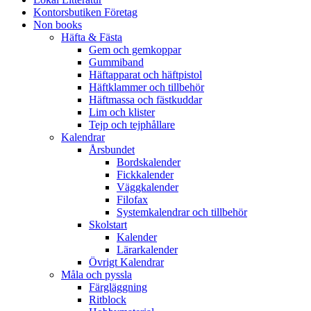
Kontorsbutiken Företag
Non books
Häfta & Fästa
Gem och gemkoppar
Gummiband
Häftapparat och häftpistol
Häftklammer och tillbehör
Häftmassa och fästkuddar
Lim och klister
Tejp och tejphållare
Kalendrar
Årsbundet
Bordskalender
Fickkalender
Väggkalender
Filofax
Systemkalendrar och tillbehör
Skolstart
Kalender
Lärarkalender
Övrigt Kalendrar
Måla och pyssla
Färgläggning
Ritblock