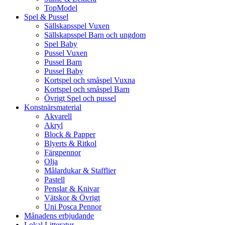
TopModel
Spel & Pussel
Sällskapsspel Vuxen
Sällskapsspel Barn och ungdom
Spel Baby
Pussel Vuxen
Pussel Barn
Pussel Baby
Kortspel och småspel Vuxna
Kortspel och småspel Barn
Övrigt Spel och pussel
Konstnärsmaterial
Akvarell
Akryl
Block & Papper
Blyerts & Ritkol
Färgpennor
Olja
Målardukar & Stafflier
Pastell
Penslar & Knivar
Vätskor & Övrigt
Uni Posca Pennor
Månadens erbjudande
Lokal Litteratur