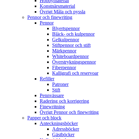
Hobbymaterial
Konstnärsmaterial
Övrigt Måla och pyssla
Pennor och finewriting
Pennor
Blyertspennor
Bläck- och kulpennor
Gelkulpennor
Stiftpennor och stift
Märkpennor
Whiteboardpennor
Överstrykningspennor
Fiberpennor
Kalligrafi och reservoar
Refiller
Patroner
Stift
Pennvässare
Radering och korrigering
Finewritning
Övrigt Pennor och finewriting
Papper och block
Anteckningsböcker
Adressböcker
Gästböcker