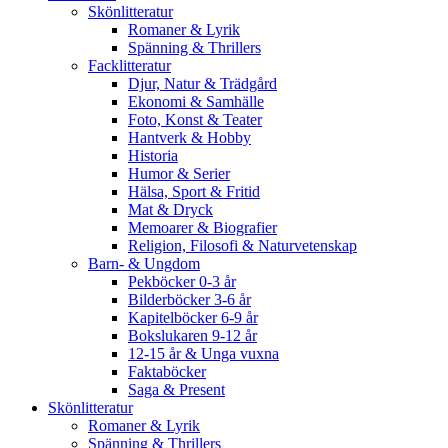
Skönlitteratur
Romaner & Lyrik
Spänning & Thrillers
Facklitteratur
Djur, Natur & Trädgård
Ekonomi & Samhälle
Foto, Konst & Teater
Hantverk & Hobby
Historia
Humor & Serier
Hälsa, Sport & Fritid
Mat & Dryck
Memoarer & Biografier
Religion, Filosofi & Naturvetenskap
Barn- & Ungdom
Pekböcker 0-3 år
Bilderböcker 3-6 år
Kapitelböcker 6-9 år
Bokslukaren 9-12 år
12-15 år & Unga vuxna
Faktaböcker
Saga & Present
Skönlitteratur
Romaner & Lyrik
Spänning & Thrillers