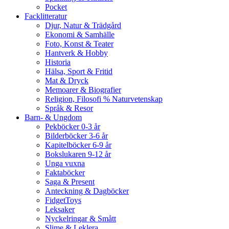
Pocket
Facklitteratur
Djur, Natur & Trädgård
Ekonomi & Samhälle
Foto, Konst & Teater
Hantverk & Hobby
Historia
Hälsa, Sport & Fritid
Mat & Dryck
Memoarer & Biografier
Religion, Filosofi % Naturvetenskap
Språk & Resor
Barn- & Ungdom
Pekböcker 0-3 år
Bilderböcker 3-6 år
Kapitelböcker 6-9 år
Bokslukaren 9-12 år
Unga vuxna
Faktaböcker
Saga & Present
Anteckning & Dagböcker
FidgetToys
Leksaker
Nyckelringar & Smått
Slime & Leklera