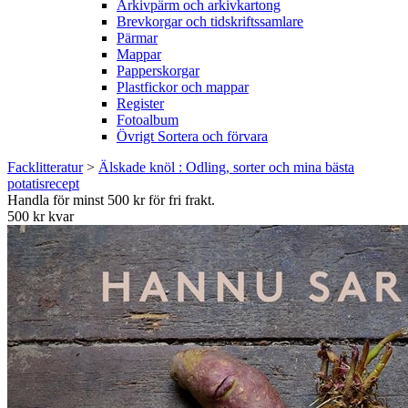
Arkivpärm och arkivkartong
Brevkorgar och tidskriftssamlare
Pärmar
Mappar
Papperskorgar
Plastfickor och mappar
Register
Fotoalbum
Övrigt Sortera och förvara
Facklitteratur
>
Älskade knöl : Odling, sorter och mina bästa
potatisrecept
Handla för minst 500 kr för fri frakt.
500 kr kvar