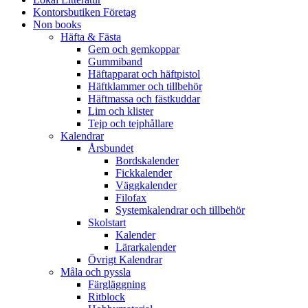
Kontorsbutiken Företag
Non books
Häfta & Fästa
Gem och gemkoppar
Gummiband
Häftapparat och häftpistol
Häftklammer och tillbehör
Häftmassa och fästkuddar
Lim och klister
Tejp och tejphållare
Kalendrar
Årsbundet
Bordskalender
Fickkalender
Väggkalender
Filofax
Systemkalendrar och tillbehör
Skolstart
Kalender
Lärarkalender
Övrigt Kalendrar
Måla och pyssla
Färgläggning
Ritblock