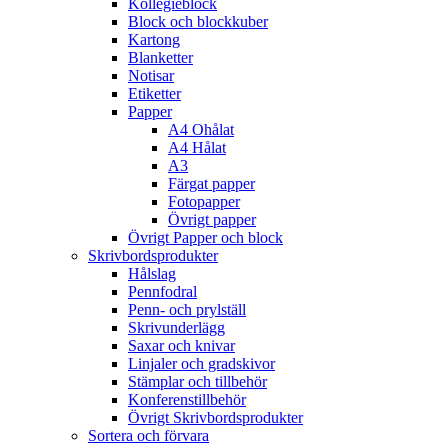
Kollegieblock
Block och blockkuber
Kartong
Blanketter
Notisar
Etiketter
Papper
A4 Ohålat
A4 Hålat
A3
Färgat papper
Fotopapper
Övrigt papper
Övrigt Papper och block
Skrivbordsprodukter
Hålslag
Pennfodral
Penn- och prylställ
Skrivunderlägg
Saxar och knivar
Linjaler och gradskivor
Stämplar och tillbehör
Konferenstillbehör
Övrigt Skrivbordsprodukter
Sortera och förvara