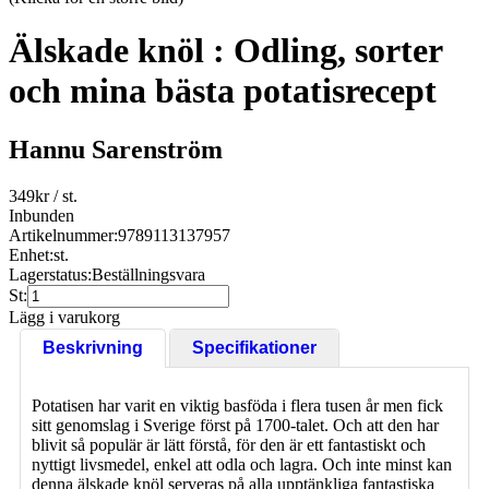
Älskade knöl : Odling, sorter
och mina bästa potatisrecept
Hannu Sarenström
349
kr
/ st.
Inbunden
Artikelnummer:
9789113137957
Enhet:
st.
Lagerstatus:
Beställningsvara
St:
Lägg i varukorg
Beskrivning
Specifikationer
Potatisen har varit en viktig basföda i flera tusen år men fick
sitt genomslag i Sverige först på 1700-talet. Och att den har
blivit så populär är lätt förstå, för den är ett fantastiskt och
nyttigt livsmedel, enkel att odla och lagra. Och inte minst kan
denna älskade knöl serveras på alla upptänkliga fantastiska