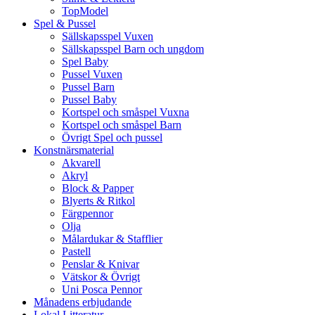
TopModel
Spel & Pussel
Sällskapsspel Vuxen
Sällskapsspel Barn och ungdom
Spel Baby
Pussel Vuxen
Pussel Barn
Pussel Baby
Kortspel och småspel Vuxna
Kortspel och småspel Barn
Övrigt Spel och pussel
Konstnärsmaterial
Akvarell
Akryl
Block & Papper
Blyerts & Ritkol
Färgpennor
Olja
Målardukar & Stafflier
Pastell
Penslar & Knivar
Vätskor & Övrigt
Uni Posca Pennor
Månadens erbjudande
Lokal Litteratur