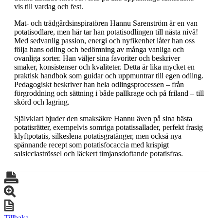
vis till vardag och fest.
Mat- och trädgårdsinspiratören Hannu Sarenström är en van
potatisodlare, men här tar han potatisodlingen till nästa nivå!
Med sedvanlig passion, energi och nyfikenhet låter han oss
följa hans odling och bedömning av många vanliga och
ovanliga sorter. Han väljer sina favoriter och beskriver
smaker, konsistenser och kvaliteter. Detta är lika mycket en
praktisk handbok som guidar och uppmuntrar till egen odling.
Pedagogiskt beskriver han hela odlingsprocessen – från
förgroddning och sättning i både pallkrage och på friland – till
skörd och lagring.
Självklart bjuder den smaksäkre Hannu även på sina bästa
potatisrätter, exempelvis somriga potatissallader, perfekt frasig
klyftpotatis, silkeslena potatisgratänger, men också nya
spännande recept som potatisfocaccia med krispigt
salsicciaströssel och läckert timjansdoftande potatisfras.
Tillbaka