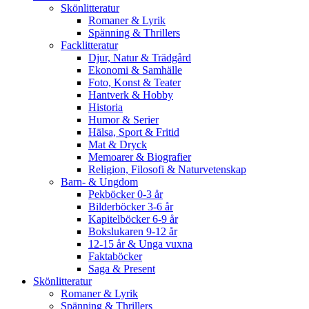
Skönlitteratur
Romaner & Lyrik
Spänning & Thrillers
Facklitteratur
Djur, Natur & Trädgård
Ekonomi & Samhälle
Foto, Konst & Teater
Hantverk & Hobby
Historia
Humor & Serier
Hälsa, Sport & Fritid
Mat & Dryck
Memoarer & Biografier
Religion, Filosofi & Naturvetenskap
Barn- & Ungdom
Pekböcker 0-3 år
Bilderböcker 3-6 år
Kapitelböcker 6-9 år
Bokslukaren 9-12 år
12-15 år & Unga vuxna
Faktaböcker
Saga & Present
Skönlitteratur
Romaner & Lyrik
Spänning & Thrillers