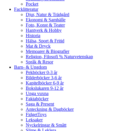
Pocket
Facklitteratur
Djur, Natur & Trädgård
Ekonomi & Samhälle
Foto, Konst & Teater
Hantverk & Hobby
Historia
Hälsa, Sport & Fritid
Mat & Dryck
Memoarer & Biografier
Religion, Filosofi % Naturvetenskap
Språk & Resor
Barn- & Ungdom
Pekböcker 0-3 år
Bilderböcker 3-6 år
Kapitelböcker 6-9 år
Bokslukaren 9-12 år
Unga vuxna
Faktaböcker
Saga & Present
Anteckning & Dagböcker
FidgetToys
Leksaker
Nyckelringar & Smått
Slime & Leklera