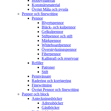
Hobbymaterial
Konstnärsmaterial
Övrigt Måla och pyssla
Pennor och finewriting
Pennor
Blyertspennor
Bläck- och kulpennor
Gelkulpennor
Stiftpennor och stift
Märkpennor
Whiteboardpennor
Överstrykningspennor
Fiberpennor
Kalligrafi och reservoar
Refiller
Patroner
Stift
Pennvässare
Radering och korrigering
Finewritning
Övrigt Pennor och finewriting
Papper och block
Anteckningsböcker
Adressböcker
Gästböcker