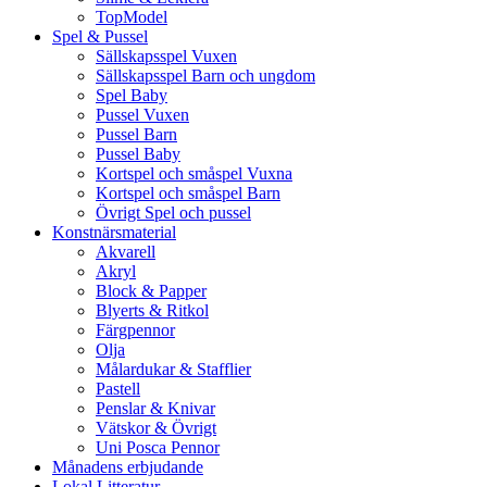
TopModel
Spel & Pussel
Sällskapsspel Vuxen
Sällskapsspel Barn och ungdom
Spel Baby
Pussel Vuxen
Pussel Barn
Pussel Baby
Kortspel och småspel Vuxna
Kortspel och småspel Barn
Övrigt Spel och pussel
Konstnärsmaterial
Akvarell
Akryl
Block & Papper
Blyerts & Ritkol
Färgpennor
Olja
Målardukar & Stafflier
Pastell
Penslar & Knivar
Vätskor & Övrigt
Uni Posca Pennor
Månadens erbjudande
Lokal Litteratur