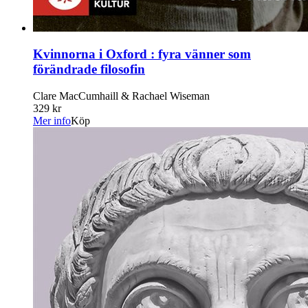
Kvinnorna i Oxford : fyra vänner som
förändrade filosofin
Clare MacCumhaill & Rachael Wiseman
329 kr
Mer info
Köp