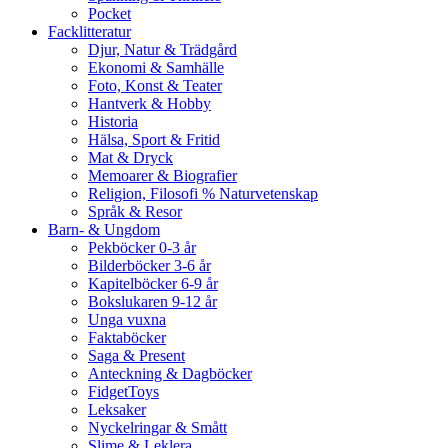
Pocket
Facklitteratur
Djur, Natur & Trädgård
Ekonomi & Samhälle
Foto, Konst & Teater
Hantverk & Hobby
Historia
Hälsa, Sport & Fritid
Mat & Dryck
Memoarer & Biografier
Religion, Filosofi % Naturvetenskap
Språk & Resor
Barn- & Ungdom
Pekböcker 0-3 år
Bilderböcker 3-6 år
Kapitelböcker 6-9 år
Bokslukaren 9-12 år
Unga vuxna
Faktaböcker
Saga & Present
Anteckning & Dagböcker
FidgetToys
Leksaker
Nyckelringar & Smått
Slime & Leklera