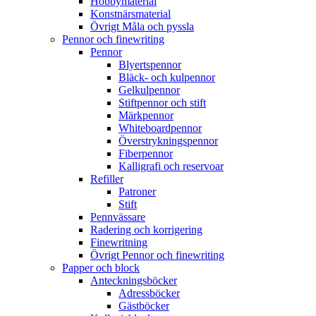
Hobbymaterial
Konstnärsmaterial
Övrigt Måla och pyssla
Pennor och finewriting
Pennor
Blyertspennor
Bläck- och kulpennor
Gelkulpennor
Stiftpennor och stift
Märkpennor
Whiteboardpennor
Överstrykningspennor
Fiberpennor
Kalligrafi och reservoar
Refiller
Patroner
Stift
Pennvässare
Radering och korrigering
Finewritning
Övrigt Pennor och finewriting
Papper och block
Anteckningsböcker
Adressböcker
Gästböcker