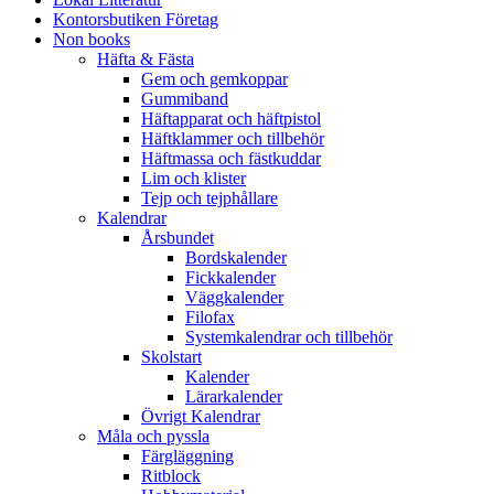
Kontorsbutiken Företag
Non books
Häfta & Fästa
Gem och gemkoppar
Gummiband
Häftapparat och häftpistol
Häftklammer och tillbehör
Häftmassa och fästkuddar
Lim och klister
Tejp och tejphållare
Kalendrar
Årsbundet
Bordskalender
Fickkalender
Väggkalender
Filofax
Systemkalendrar och tillbehör
Skolstart
Kalender
Lärarkalender
Övrigt Kalendrar
Måla och pyssla
Färgläggning
Ritblock