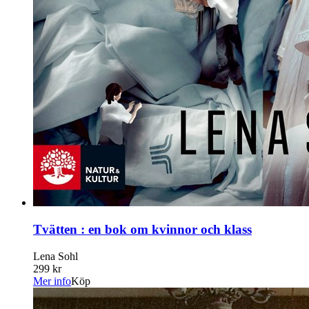
Tvätten : en bok om kvinnor och klass
Lena Sohl
299 kr
Mer info
Köp