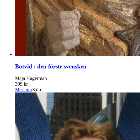
Botvid : den förste svensken
Maja Hagerman
399 kr
Mer info
Köp