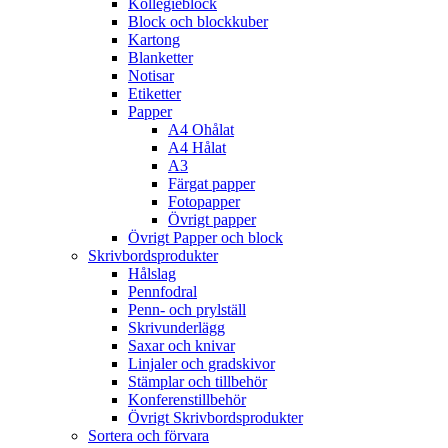
Kollegieblock
Block och blockkuber
Kartong
Blanketter
Notisar
Etiketter
Papper
A4 Ohålat
A4 Hålat
A3
Färgat papper
Fotopapper
Övrigt papper
Övrigt Papper och block
Skrivbordsprodukter
Hålslag
Pennfodral
Penn- och prylställ
Skrivunderlägg
Saxar och knivar
Linjaler och gradskivor
Stämplar och tillbehör
Konferenstillbehör
Övrigt Skrivbordsprodukter
Sortera och förvara