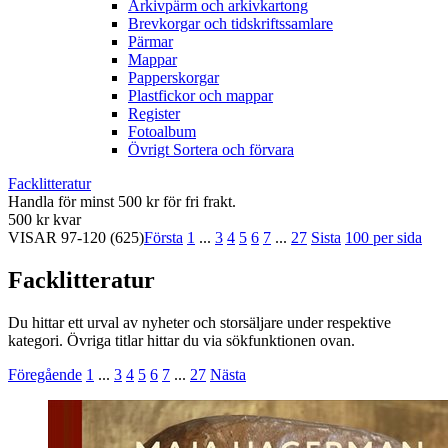
Arkivpärm och arkivkartong
Brevkorgar och tidskriftssamlare
Pärmar
Mappar
Papperskorgar
Plastfickor och mappar
Register
Fotoalbum
Övrigt Sortera och förvara
Facklitteratur
Handla för minst 500 kr för fri frakt.
500 kr kvar
VISAR
97-120
(625)
Första
1
...
3
4
5
6
7
...
27
Sista
100 per sida
Facklitteratur
Du hittar ett urval av nyheter och storsäljare under respektive
kategori. Övriga titlar hittar du via sökfunktionen ovan.
Föregående
1
...
3
4
5
6
7
...
27
Nästa