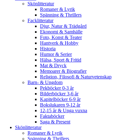
Skönlitteratur
Romaner & Lyrik
Spänning & Thrillers
Facklitteratur
Djur, Natur & Trädgård
Ekonomi & Samhälle
Foto, Konst & Teater
Hantverk & Hobby
Historia
Humor & Serier
Hälsa, Sport & Fritid
Mat & Dryck
Memoarer & Biografier
Religion, Filosofi & Naturvetenskap
Barn- & Ungdom
Pekböcker 0-3 år
Bilderböcker 3-6 år
Kapitelböcker 6-9 år
Bokslukaren 9-12 år
12-15 år & Unga vuxna
Faktaböcker
Saga & Present
Skönlitteratur
Romaner & Lyrik
Spänning & Thrillers