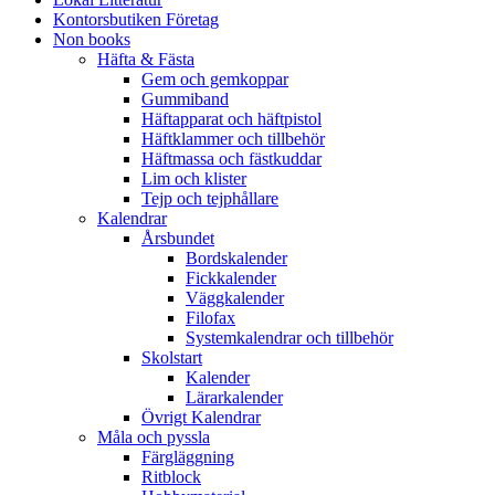
Kontorsbutiken Företag
Non books
Häfta & Fästa
Gem och gemkoppar
Gummiband
Häftapparat och häftpistol
Häftklammer och tillbehör
Häftmassa och fästkuddar
Lim och klister
Tejp och tejphållare
Kalendrar
Årsbundet
Bordskalender
Fickkalender
Väggkalender
Filofax
Systemkalendrar och tillbehör
Skolstart
Kalender
Lärarkalender
Övrigt Kalendrar
Måla och pyssla
Färgläggning
Ritblock