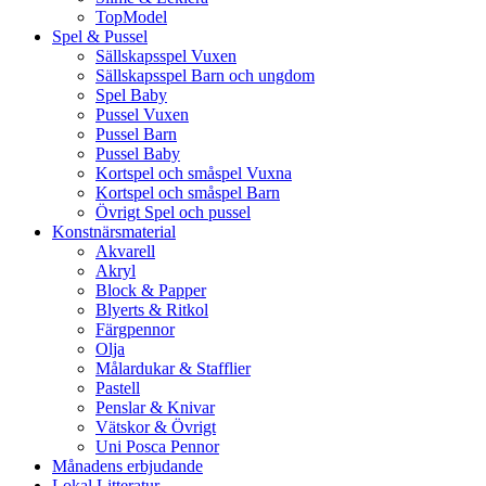
TopModel
Spel & Pussel
Sällskapsspel Vuxen
Sällskapsspel Barn och ungdom
Spel Baby
Pussel Vuxen
Pussel Barn
Pussel Baby
Kortspel och småspel Vuxna
Kortspel och småspel Barn
Övrigt Spel och pussel
Konstnärsmaterial
Akvarell
Akryl
Block & Papper
Blyerts & Ritkol
Färgpennor
Olja
Målardukar & Stafflier
Pastell
Penslar & Knivar
Vätskor & Övrigt
Uni Posca Pennor
Månadens erbjudande
Lokal Litteratur