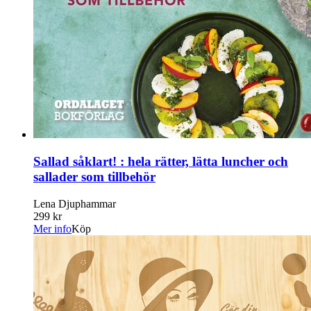
Sallad såklart! : hela rätter, lätta luncher och
sallader som tillbehör
Lena Djuphammar
299 kr
Mer info
Köp