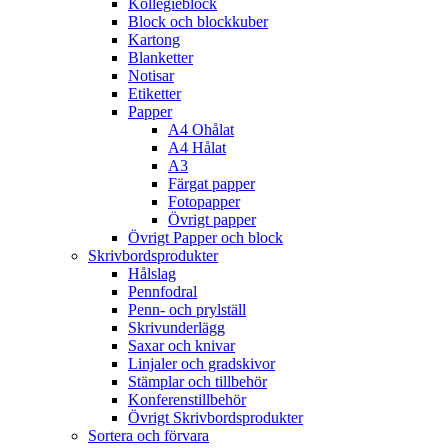
Kollegieblock
Block och blockkuber
Kartong
Blanketter
Notisar
Etiketter
Papper
A4 Ohålat
A4 Hålat
A3
Färgat papper
Fotopapper
Övrigt papper
Övrigt Papper och block
Skrivbordsprodukter
Hålslag
Pennfodral
Penn- och prylställ
Skrivunderlägg
Saxar och knivar
Linjaler och gradskivor
Stämplar och tillbehör
Konferenstillbehör
Övrigt Skrivbordsprodukter
Sortera och förvara