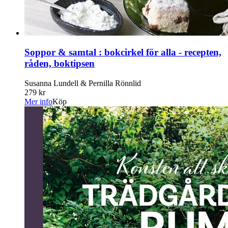
Soppor & samtal : bokcirkel för alla - recepten,
råden, boktipsen
Susanna Lundell & Pernilla Rönnlid
279 kr
Mer info
Köp