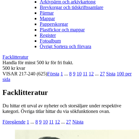
Arkivpärm och arkivkartong
Brevkorgar och tidskriftssamlare
Pärmar
Mappar
Papperskorgar
Plastfickor och mappar
Register
Fotoalbum
Övrigt Sortera och förvara
Facklitteratur
Handla för minst 500 kr för fri frakt.
500 kr kvar
VISAR
217-240
(625)
Första
1
...
8
9
10
11
12
...
27
Sista
100 per
sida
Facklitteratur
Du hittar ett urval av nyheter och storsäljare under respektive
kategori. Övriga titlar hittar du via sökfunktionen ovan.
Föregående
1
...
8
9
10
11
12
...
27
Nästa