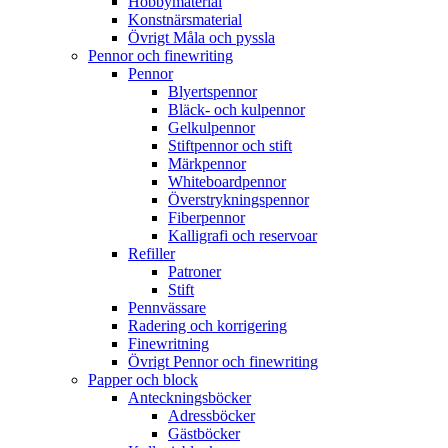
Hobbymaterial
Konstnärsmaterial
Övrigt Måla och pyssla
Pennor och finewriting
Pennor
Blyertspennor
Bläck- och kulpennor
Gelkulpennor
Stiftpennor och stift
Märkpennor
Whiteboardpennor
Överstrykningspennor
Fiberpennor
Kalligrafi och reservoar
Refiller
Patroner
Stift
Pennvässare
Radering och korrigering
Finewritning
Övrigt Pennor och finewriting
Papper och block
Anteckningsböcker
Adressböcker
Gästböcker