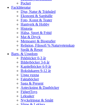
Pocket
Facklitteratur
Djur, Natur & Trädgård
Ekonomi & Samhälle
Foto, Konst & Teater
Hantverk & Hobby
Historia
Hälsa, Sport & Fritid
Mat & Dryck
Memoarer & Biografier
Religion, Filosofi % Naturvetenskap
Språk & Resor
Barn- & Ungdom
Pekböcker 0-3 år
Bilderböcker 3-6 år
Kapitelböcker 6-9 år
Bokslukaren 9-12 år
Unga vuxna
Faktaböcker
Saga & Present
Anteckning & Dagböcker
FidgetToys
Leksaker
Nyckelringar & Smått
Slime & Leklera