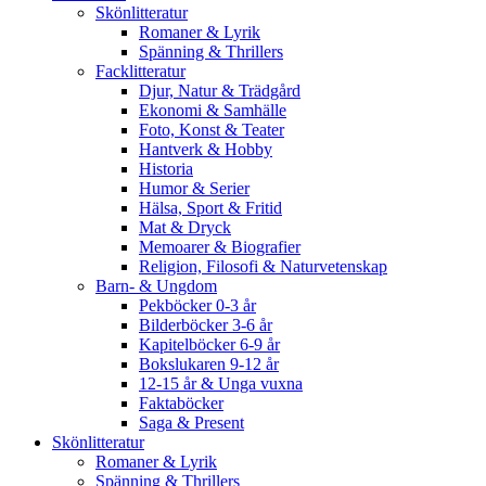
Skönlitteratur
Romaner & Lyrik
Spänning & Thrillers
Facklitteratur
Djur, Natur & Trädgård
Ekonomi & Samhälle
Foto, Konst & Teater
Hantverk & Hobby
Historia
Humor & Serier
Hälsa, Sport & Fritid
Mat & Dryck
Memoarer & Biografier
Religion, Filosofi & Naturvetenskap
Barn- & Ungdom
Pekböcker 0-3 år
Bilderböcker 3-6 år
Kapitelböcker 6-9 år
Bokslukaren 9-12 år
12-15 år & Unga vuxna
Faktaböcker
Saga & Present
Skönlitteratur
Romaner & Lyrik
Spänning & Thrillers