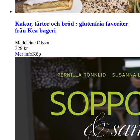
Kakor, tårtor och bröd : glutenfria favoriter
från Kea bageri
Madeleine Olsson
329 kr
Mer info
Köp