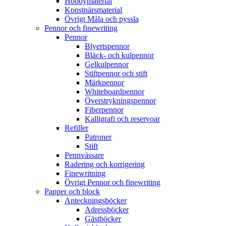
Hobbymaterial
Konstnärsmaterial
Övrigt Måla och pyssla
Pennor och finewriting
Pennor
Blyertspennor
Bläck- och kulpennor
Gelkulpennor
Stiftpennor och stift
Märkpennor
Whiteboardpennor
Överstrykningspennor
Fiberpennor
Kalligrafi och reservoar
Refiller
Patroner
Stift
Pennvässare
Radering och korrigering
Finewritning
Övrigt Pennor och finewriting
Papper och block
Anteckningsböcker
Adressböcker
Gästböcker