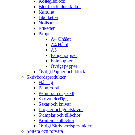
Kollegieblock
Block och blockkuber
Kartong
Blanketter
Notisar
Etiketter
Papper
A4 Ohålat
A4 Hålat
A3
Färgat papper
Fotopapper
Övrigt papper
Övrigt Papper och block
Skrivbordsprodukter
Hålslag
Pennfodral
Penn- och prylställ
Skrivunderlägg
Saxar och knivar
Linjaler och gradskivor
Stämplar och tillbehör
Konferenstillbehör
Övrigt Skrivbordsprodukter
Sortera och förvara