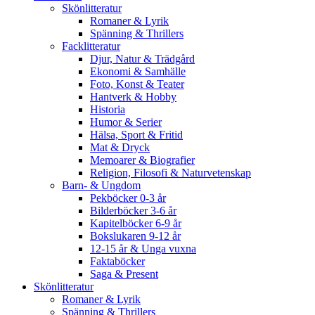
Skönlitteratur
Romaner & Lyrik
Spänning & Thrillers
Facklitteratur
Djur, Natur & Trädgård
Ekonomi & Samhälle
Foto, Konst & Teater
Hantverk & Hobby
Historia
Humor & Serier
Hälsa, Sport & Fritid
Mat & Dryck
Memoarer & Biografier
Religion, Filosofi & Naturvetenskap
Barn- & Ungdom
Pekböcker 0-3 år
Bilderböcker 3-6 år
Kapitelböcker 6-9 år
Bokslukaren 9-12 år
12-15 år & Unga vuxna
Faktaböcker
Saga & Present
Skönlitteratur
Romaner & Lyrik
Spänning & Thrillers