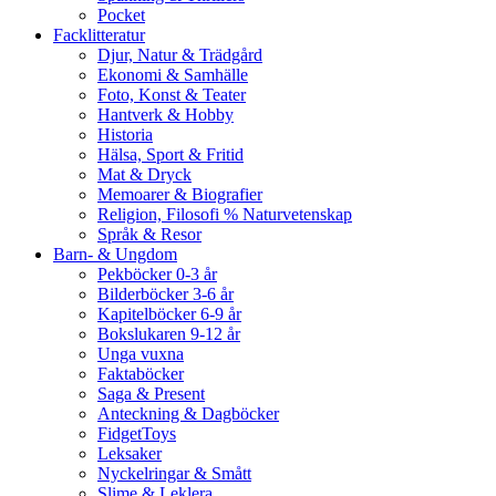
Pocket
Facklitteratur
Djur, Natur & Trädgård
Ekonomi & Samhälle
Foto, Konst & Teater
Hantverk & Hobby
Historia
Hälsa, Sport & Fritid
Mat & Dryck
Memoarer & Biografier
Religion, Filosofi % Naturvetenskap
Språk & Resor
Barn- & Ungdom
Pekböcker 0-3 år
Bilderböcker 3-6 år
Kapitelböcker 6-9 år
Bokslukaren 9-12 år
Unga vuxna
Faktaböcker
Saga & Present
Anteckning & Dagböcker
FidgetToys
Leksaker
Nyckelringar & Smått
Slime & Leklera