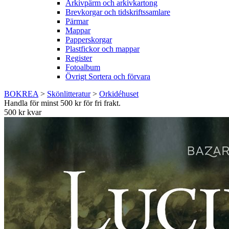
Arkivpärm och arkivkartong
Brevkorgar och tidskriftssamlare
Pärmar
Mappar
Papperskorgar
Plastfickor och mappar
Register
Fotoalbum
Övrigt Sortera och förvara
BOKREA
>
Skönlitteratur
>
Orkidéhuset
Handla för minst 500 kr för fri frakt.
500 kr kvar