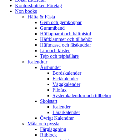
Kontorsbutiken Företag
Non books
Häfta & Fästa
Gem och gemkoppar
Gummiband
Häftapparat och häftpistol
Häftklammer och tillbehör
Häftmassa och fästkuddar
Lim och klister
Tejp och tejphållare
Kalendrar
Årsbundet
Bordskalender
Fickkalender
Väggkalender
Filofax
Systemkalendrar och tillbehör
Skolstart
Kalender
Lärarkalender
Övrigt Kalendrar
Måla och pyssla
Färgläggning
Ritblock