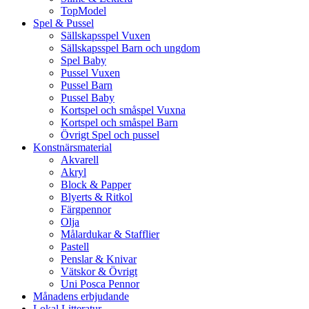
TopModel
Spel & Pussel
Sällskapsspel Vuxen
Sällskapsspel Barn och ungdom
Spel Baby
Pussel Vuxen
Pussel Barn
Pussel Baby
Kortspel och småspel Vuxna
Kortspel och småspel Barn
Övrigt Spel och pussel
Konstnärsmaterial
Akvarell
Akryl
Block & Papper
Blyerts & Ritkol
Färgpennor
Olja
Målardukar & Stafflier
Pastell
Penslar & Knivar
Vätskor & Övrigt
Uni Posca Pennor
Månadens erbjudande
Lokal Litteratur