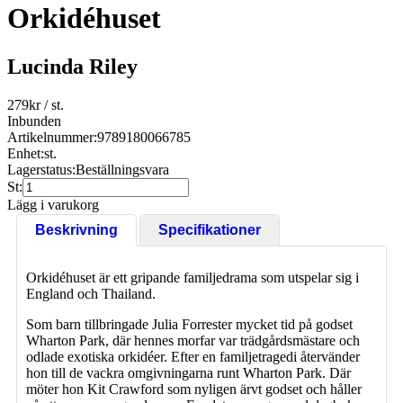
Orkidéhuset
Lucinda Riley
279
kr
/ st.
Inbunden
Artikelnummer:
9789180066785
Enhet:
st.
Lagerstatus:
Beställningsvara
St:
Lägg i varukorg
Beskrivning
Specifikationer
Orkidéhuset är ett gripande familjedrama som utspelar sig i
England och Thailand.
Som barn tillbringade Julia Forrester mycket tid på godset
Wharton Park, där hennes morfar var trädgårdsmästare och
odlade exotiska orkidéer. Efter en familjetragedi återvänder
hon till de vackra omgivningarna runt Wharton Park. Där
möter hon Kit Crawford som nyligen ärvt godset och håller