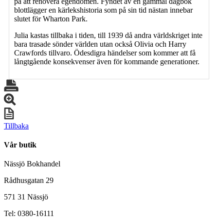
på att renovera egendomen. Fyndet av en gammal dagbok
blottlägger en kärlekshistoria som på sin tid nästan innebar
slutet för Wharton Park.
Julia kastas tillbaka i tiden, till 1939 då andra världskriget inte
bara trasade sönder världen utan också Olivia och Harry
Crawfords tillvaro. Ödesdigra händelser som kommer att få
långtgående konsekvenser även för kommande generationer.
Tillbaka
Vår butik
Nässjö Bokhandel
Rådhusgatan 29
571 31 Nässjö
Tel: 0380-16111