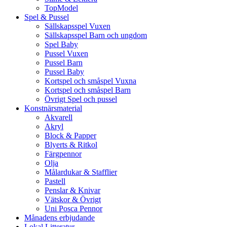
TopModel
Spel & Pussel
Sällskapsspel Vuxen
Sällskapsspel Barn och ungdom
Spel Baby
Pussel Vuxen
Pussel Barn
Pussel Baby
Kortspel och småspel Vuxna
Kortspel och småspel Barn
Övrigt Spel och pussel
Konstnärsmaterial
Akvarell
Akryl
Block & Papper
Blyerts & Ritkol
Färgpennor
Olja
Målardukar & Stafflier
Pastell
Penslar & Knivar
Vätskor & Övrigt
Uni Posca Pennor
Månadens erbjudande
Lokal Litteratur