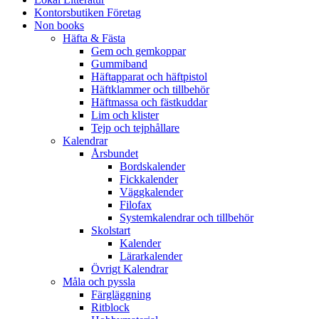
Kontorsbutiken Företag
Non books
Häfta & Fästa
Gem och gemkoppar
Gummiband
Häftapparat och häftpistol
Häftklammer och tillbehör
Häftmassa och fästkuddar
Lim och klister
Tejp och tejphållare
Kalendrar
Årsbundet
Bordskalender
Fickkalender
Väggkalender
Filofax
Systemkalendrar och tillbehör
Skolstart
Kalender
Lärarkalender
Övrigt Kalendrar
Måla och pyssla
Färgläggning
Ritblock