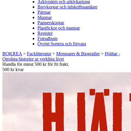
Arkivpärm och arkivkartong
Brevkorgar och tidskriftssamlare
Pärmar
Mappar
Papperskorgar
Plastfickor och mappar
Register
Fotoalbum
Övrigt Sortera och förvara
BOKREA
>
Facklitteratur
>
Memoarer & Biografier
>
Hjältar -
Otroliga historier ur verkliga livet
Handla för minst 500 kr för fri frakt.
500 kr kvar