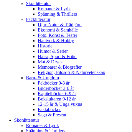
Skönlitteratur
Romaner & Lyrik
Spänning & Thrillers
Facklitteratur
Djur, Natur & Trädgård
Ekonomi & Samhälle
Foto, Konst & Teater
Hantverk & Hobby
Historia
Humor & Serier
Hälsa, Sport & Fritid
Mat & Dryck
Memoarer & Biografier
Religion, Filosofi & Naturvetenskap
Barn- & Ungdom
Pekböcker 0-3 år
Bilderböcker 3-6 år
Kapitelböcker 6-9 år
Bokslukaren 9-12 år
12-15 år & Unga vuxna
Faktaböcker
Saga & Present
Skönlitteratur
Romaner & Lyrik
Spänning & Thrillers