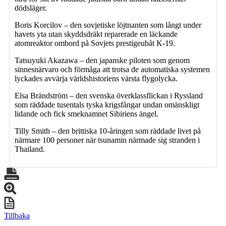
dödsläger.
Boris Korcilov – den sovjetiske löjtnanten som långt under
havets yta utan skyddsdräkt reparerade en läckande
atomreaktor ombord på Sovjets prestigeubåt K-19.
Tatsuyuki Akazawa – den japanske piloten som genom
sinnesnärvaro och förmåga att trotsa de automatiska systemen
lyckades avvärja världshistoriens värsta flygolycka.
Elsa Brändström – den svenska överklassflickan i Ryssland
som räddade tusentals tyska krigsfångar undan omänskligt
lidande och fick smeknamnet Sibiriens ängel.
Tilly Smith – den brittiska 10-åringen som räddade livet på
närmare 100 personer när tsunamin närmade sig stranden i
Thailand.
Tillbaka