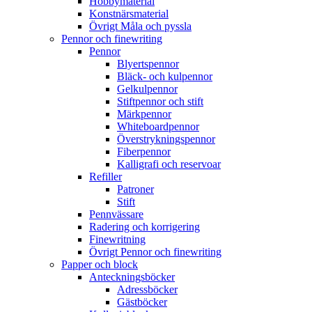
Hobbymaterial
Konstnärsmaterial
Övrigt Måla och pyssla
Pennor och finewriting
Pennor
Blyertspennor
Bläck- och kulpennor
Gelkulpennor
Stiftpennor och stift
Märkpennor
Whiteboardpennor
Överstrykningspennor
Fiberpennor
Kalligrafi och reservoar
Refiller
Patroner
Stift
Pennvässare
Radering och korrigering
Finewritning
Övrigt Pennor och finewriting
Papper och block
Anteckningsböcker
Adressböcker
Gästböcker