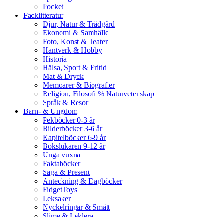
Pocket
Facklitteratur
Djur, Natur & Trädgård
Ekonomi & Samhälle
Foto, Konst & Teater
Hantverk & Hobby
Historia
Hälsa, Sport & Fritid
Mat & Dryck
Memoarer & Biografier
Religion, Filosofi % Naturvetenskap
Språk & Resor
Barn- & Ungdom
Pekböcker 0-3 år
Bilderböcker 3-6 år
Kapitelböcker 6-9 år
Bokslukaren 9-12 år
Unga vuxna
Faktaböcker
Saga & Present
Anteckning & Dagböcker
FidgetToys
Leksaker
Nyckelringar & Smått
Slime & Leklera