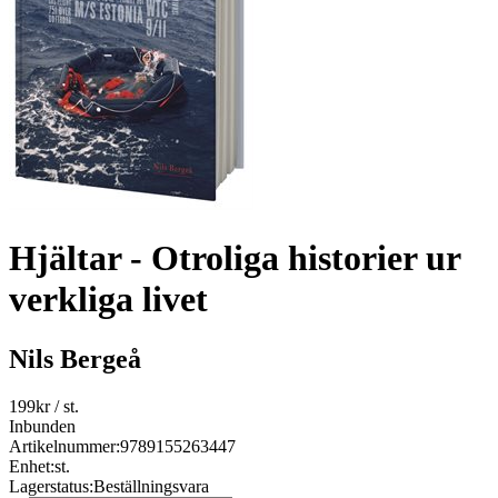
Hjältar - Otroliga historier ur
verkliga livet
Nils Bergeå
199
kr
/ st.
Inbunden
Artikelnummer:
9789155263447
Enhet:
st.
Lagerstatus:
Beställningsvara