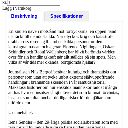
St:
Lägg i varukorg
Beskrivning
Specifikationer
En knuten näve i motstånd mot förtryckarna, en öppen hand
utsträckt till de nödställda. När olyckor, krig och katastrofer
drabbar oss reser sig ibland enskilda personer ur den
lamslagna massan och agerar. Florence Nightingale, Oskar
Schindler och Raoul Wallenberg har blivit berömda världen
över för sin handlingskraft när allt ställdes på sin spets. Men
vilka är vår tids mer okända, bortglömda hjältar?
Journalisten Nils Bergeå berättar kunnigt och dramatiskt om
personer som utan att tveka utfört extremt självuppoffrande
handlingar i brännande skeenden i vår samtidshistoria.
Makalösa historier om hur enskilda människor räddat många
andras liv med insatser långt utöver det som kunnat förväntas,
insatser som ofta innebar dödliga risker för de hjältar som
utförde dem.
Ur innehållet:
Irena Sendler – den 29-åriga polska socialarbetaren som med
fara för sitt liv räddade judiska barn undan nazisternas