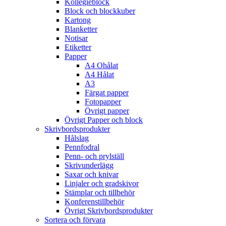
Kollegieblock
Block och blockkuber
Kartong
Blanketter
Notisar
Etiketter
Papper
A4 Ohålat
A4 Hålat
A3
Färgat papper
Fotopapper
Övrigt papper
Övrigt Papper och block
Skrivbordsprodukter
Hålslag
Pennfodral
Penn- och prylställ
Skrivunderlägg
Saxar och knivar
Linjaler och gradskivor
Stämplar och tillbehör
Konferenstillbehör
Övrigt Skrivbordsprodukter
Sortera och förvara