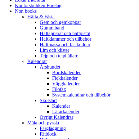
Kontorsbutiken Företag
Non books
Häfta & Fästa
Gem och gemkoppar
Gummiband
Häftapparat och häftpistol
Häftklammer och tillbehör
Häftmassa och fästkuddar
Lim och klister
Tejp och tejphållare
Kalendrar
Årsbundet
Bordskalender
Fickkalender
Väggkalender
Filofax
Systemkalendrar och tillbehör
Skolstart
Kalender
Lärarkalender
Övrigt Kalendrar
Måla och pyssla
Färgläggning
Ritblock