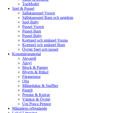
TopModel
Spel & Pussel
Sällskapsspel Vuxen
Sällskapsspel Barn och ungdom
Spel Baby
Pussel Vuxen
Pussel Barn
Pussel Baby
Kortspel och småspel Vuxna
Kortspel och småspel Barn
Övrigt Spel och pussel
Konstnärsmaterial
Akvarell
Akryl
Block & Papper
Blyerts & Ritkol
Färgpennor
Olja
Målardukar & Stafflier
Pastell
Penslar & Knivar
Vätskor & Övrigt
Uni Posca Pennor
Månadens erbjudande
Lokal Litteratur