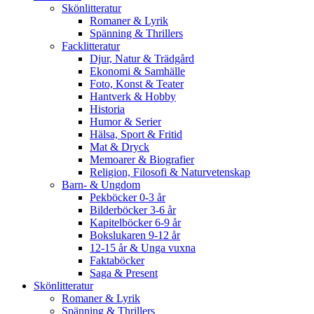
Skönlitteratur
Romaner & Lyrik
Spänning & Thrillers
Facklitteratur
Djur, Natur & Trädgård
Ekonomi & Samhälle
Foto, Konst & Teater
Hantverk & Hobby
Historia
Humor & Serier
Hälsa, Sport & Fritid
Mat & Dryck
Memoarer & Biografier
Religion, Filosofi & Naturvetenskap
Barn- & Ungdom
Pekböcker 0-3 år
Bilderböcker 3-6 år
Kapitelböcker 6-9 år
Bokslukaren 9-12 år
12-15 år & Unga vuxna
Faktaböcker
Saga & Present
Skönlitteratur
Romaner & Lyrik
Spänning & Thrillers