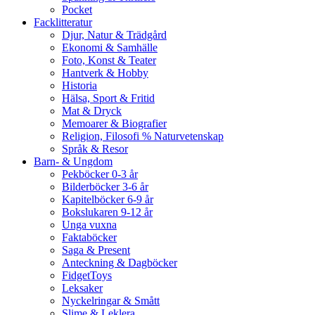
Pocket
Facklitteratur
Djur, Natur & Trädgård
Ekonomi & Samhälle
Foto, Konst & Teater
Hantverk & Hobby
Historia
Hälsa, Sport & Fritid
Mat & Dryck
Memoarer & Biografier
Religion, Filosofi % Naturvetenskap
Språk & Resor
Barn- & Ungdom
Pekböcker 0-3 år
Bilderböcker 3-6 år
Kapitelböcker 6-9 år
Bokslukaren 9-12 år
Unga vuxna
Faktaböcker
Saga & Present
Anteckning & Dagböcker
FidgetToys
Leksaker
Nyckelringar & Smått
Slime & Leklera