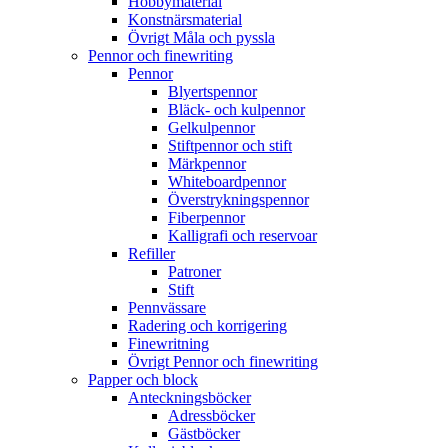
Hobbymaterial
Konstnärsmaterial
Övrigt Måla och pyssla
Pennor och finewriting
Pennor
Blyertspennor
Bläck- och kulpennor
Gelkulpennor
Stiftpennor och stift
Märkpennor
Whiteboardpennor
Överstrykningspennor
Fiberpennor
Kalligrafi och reservoar
Refiller
Patroner
Stift
Pennvässare
Radering och korrigering
Finewritning
Övrigt Pennor och finewriting
Papper och block
Anteckningsböcker
Adressböcker
Gästböcker