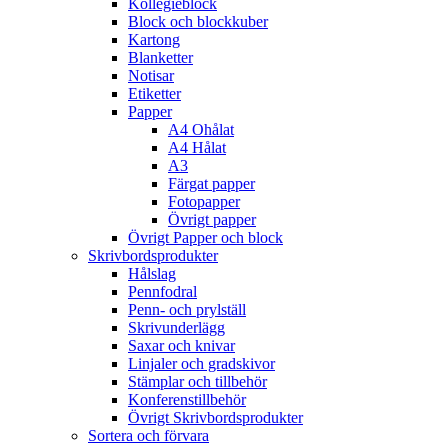
Kollegieblock
Block och blockkuber
Kartong
Blanketter
Notisar
Etiketter
Papper
A4 Ohålat
A4 Hålat
A3
Färgat papper
Fotopapper
Övrigt papper
Övrigt Papper och block
Skrivbordsprodukter
Hålslag
Pennfodral
Penn- och prylställ
Skrivunderlägg
Saxar och knivar
Linjaler och gradskivor
Stämplar och tillbehör
Konferenstillbehör
Övrigt Skrivbordsprodukter
Sortera och förvara