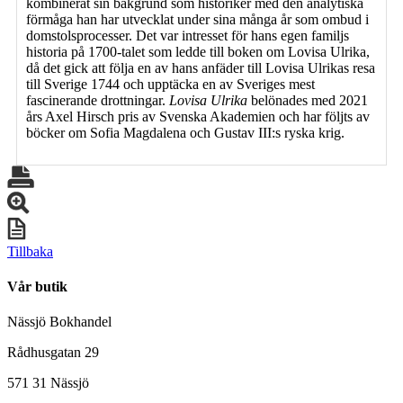
kombinerat sin bakgrund som historiker med den analytiska
förmåga han har utvecklat under sina många år som ombud i
domstolsprocesser. Det var intresset för hans egen familjs
historia på 1700-talet som ledde till boken om Lovisa Ulrika,
då det gick att följa en av hans anfäder till Lovisa Ulrikas resa
till Sverige 1744 och upptäcka en av Sveriges mest
fascinerande drottningar.
Lovisa Ulrika
belönades med 2021
års Axel Hirsch pris av Svenska Akademien och har följts av
böcker om Sofia Magdalena och Gustav III:s ryska krig.
Tillbaka
Vår butik
Nässjö Bokhandel
Rådhusgatan 29
571 31 Nässjö