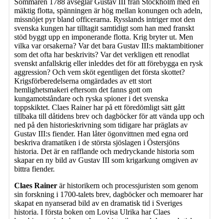
Sommaren 1788 avseglar Gustav III från Stockholm med en
mäktig flotta, spänningen är hög mellan konungen och adeln,
missnöjet pyr bland officerarna. Rysslands intriger mot den
svenska kungen har tilltagit samtidigt som han med franskt
stöd byggt upp en imponerande flotta. Krig bryter ut. Men
vilka var orsakerna? Var det bara Gustav III:s maktambitioner
som det ofta har beskrivits? Var det verkligen ett renodlat
svenskt anfallskrig eller inleddes det för att förebygga en rysk
aggression? Och vem sköt egentligen det första skottet?
Krigsförberedelserna omgärdades av ett stort
hemlighetsmakeri eftersom det fanns gott om
kungamotståndare och ryska spioner i det svenska
toppskiktet. Claes Rainer har på ett föredömligt sätt gått
tillbaka till dåtidens brev och dagböcker för att vända upp och
ned på den historieskrivning som tidigare har präglats av
Gustav III:s fiender. Han låter ögonvittnen med egna ord
beskriva dramatiken i de största sjöslagen i Östersjöns
historia. Det är en rafflande och medryckande historia som
skapar en ny bild av Gustav III som krigarkung omgiven av
bittra fiender.
Claes Rainer
är historikern och processjuristen som genom
sin forskning i 1700-talets brev, dagböcker och memoarer har
skapat en nyanserad bild av en dramatisk tid i Sveriges
historia. I första boken om Lovisa Ulrika har Claes