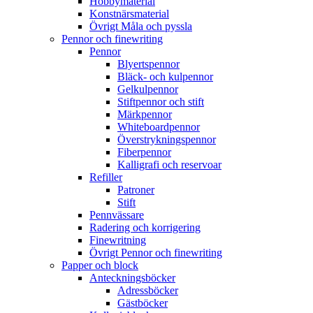
Hobbymaterial
Konstnärsmaterial
Övrigt Måla och pyssla
Pennor och finewriting
Pennor
Blyertspennor
Bläck- och kulpennor
Gelkulpennor
Stiftpennor och stift
Märkpennor
Whiteboardpennor
Överstrykningspennor
Fiberpennor
Kalligrafi och reservoar
Refiller
Patroner
Stift
Pennvässare
Radering och korrigering
Finewritning
Övrigt Pennor och finewriting
Papper och block
Anteckningsböcker
Adressböcker
Gästböcker