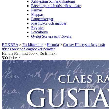
Arkivpärm och arkivkartong
Brevkorgar och tidskriftssamlare
Pärmar
Mappar
Papperskorgar
Plastfickor och mappar
Register
Fotoalbum
Övrigt Sortera och förvara
BOKREA
>
Facklitteratur
>
Historia
>
Gustav III:s ryska krig : när
tidens brev och dagböcker berättar
Handla för minst 500 kr för fri frakt.
500 kr kvar