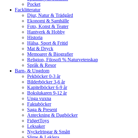
Pocket
Facklitteratur
Djur, Natur & Trädgård
Ekonomi & Samhälle
Foto, Konst & Teater
Hantverk & Hobby
Historia
Hälsa, Sport & Fritid
Mat & Dryck
Memoarer & Biografier
Religion, Filosofi % Naturvetenskap
Språk & Resor
Barn- & Ungdom
Pekböcker 0-3 år
Bilderböcker 3-6 år
Kapitelböcker 6-9 år
Bokslukaren 9-12 år
Unga vuxna
Faktaböcker
Saga & Present
Anteckning & Dagböcker
FidgetToys
Leksaker
Nyckelringar & Smått
Slime & Leklera