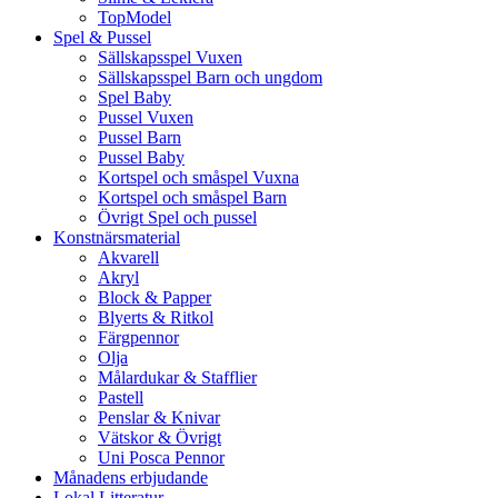
TopModel
Spel & Pussel
Sällskapsspel Vuxen
Sällskapsspel Barn och ungdom
Spel Baby
Pussel Vuxen
Pussel Barn
Pussel Baby
Kortspel och småspel Vuxna
Kortspel och småspel Barn
Övrigt Spel och pussel
Konstnärsmaterial
Akvarell
Akryl
Block & Papper
Blyerts & Ritkol
Färgpennor
Olja
Målardukar & Stafflier
Pastell
Penslar & Knivar
Vätskor & Övrigt
Uni Posca Pennor
Månadens erbjudande
Lokal Litteratur