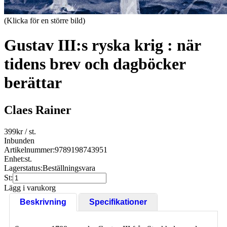
(Klicka för en större bild)
Gustav III:s ryska krig : när
tidens brev och dagböcker
berättar
Claes Rainer
399
kr
/ st.
Inbunden
Artikelnummer:
9789198743951
Enhet:
st.
Lagerstatus:
Beställningsvara
St:
Lägg i varukorg
Beskrivning
Specifikationer