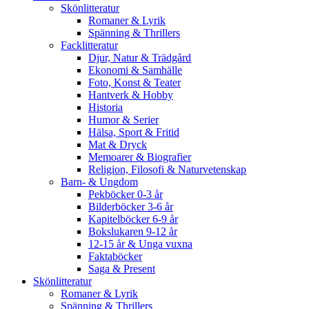
Skönlitteratur
Romaner & Lyrik
Spänning & Thrillers
Facklitteratur
Djur, Natur & Trädgård
Ekonomi & Samhälle
Foto, Konst & Teater
Hantverk & Hobby
Historia
Humor & Serier
Hälsa, Sport & Fritid
Mat & Dryck
Memoarer & Biografier
Religion, Filosofi & Naturvetenskap
Barn- & Ungdom
Pekböcker 0-3 år
Bilderböcker 3-6 år
Kapitelböcker 6-9 år
Bokslukaren 9-12 år
12-15 år & Unga vuxna
Faktaböcker
Saga & Present
Skönlitteratur
Romaner & Lyrik
Spänning & Thrillers