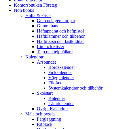
Kontorsbutiken Företag
Non books
Häfta & Fästa
Gem och gemkoppar
Gummiband
Häftapparat och häftpistol
Häftklammer och tillbehör
Häftmassa och fästkuddar
Lim och klister
Tejp och tejphållare
Kalendrar
Årsbundet
Bordskalender
Fickkalender
Väggkalender
Filofax
Systemkalendrar och tillbehör
Skolstart
Kalender
Lärarkalender
Övrigt Kalendrar
Måla och pyssla
Färgläggning
Ritblock