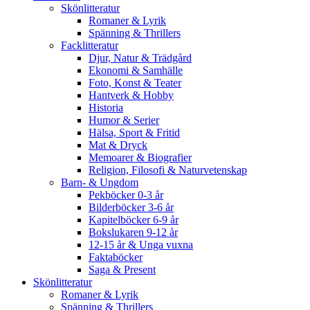
Skönlitteratur
Romaner & Lyrik
Spänning & Thrillers
Facklitteratur
Djur, Natur & Trädgård
Ekonomi & Samhälle
Foto, Konst & Teater
Hantverk & Hobby
Historia
Humor & Serier
Hälsa, Sport & Fritid
Mat & Dryck
Memoarer & Biografier
Religion, Filosofi & Naturvetenskap
Barn- & Ungdom
Pekböcker 0-3 år
Bilderböcker 3-6 år
Kapitelböcker 6-9 år
Bokslukaren 9-12 år
12-15 år & Unga vuxna
Faktaböcker
Saga & Present
Skönlitteratur
Romaner & Lyrik
Spänning & Thrillers