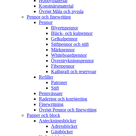
Hobbymaterial
Konstnärsmaterial
Övrigt Måla och pyssla
Pennor och finewriting
Pennor
Blyertspennor
Bläck- och kulpennor
Gelkulpennor
Stiftpennor och stift
Märkpennor
Whiteboardpennor
Överstrykningspennor
Fiberpennor
Kalligrafi och reservoar
Refiller
Patroner
Stift
Pennvässare
Radering och korrigering
Finewritning
Övrigt Pennor och finewriting
Papper och block
Anteckningsböcker
Adressböcker
Gästböcker