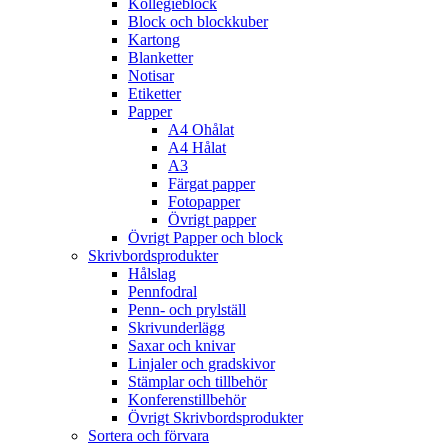
Kollegieblock
Block och blockkuber
Kartong
Blanketter
Notisar
Etiketter
Papper
A4 Ohålat
A4 Hålat
A3
Färgat papper
Fotopapper
Övrigt papper
Övrigt Papper och block
Skrivbordsprodukter
Hålslag
Pennfodral
Penn- och prylställ
Skrivunderlägg
Saxar och knivar
Linjaler och gradskivor
Stämplar och tillbehör
Konferenstillbehör
Övrigt Skrivbordsprodukter
Sortera och förvara