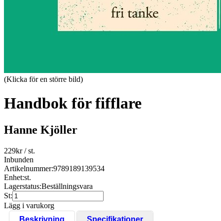
(Klicka för en större bild)
Handbok för fifflare
Hanne Kjöller
229
kr
/ st.
Inbunden
Artikelnummer:
9789189139534
Enhet:
st.
Lagerstatus:
Beställningsvara
St:
Lägg i varukorg
Beskrivning
Specifikationer