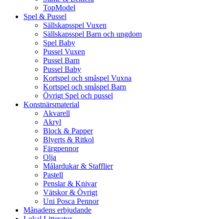
TopModel
Spel & Pussel
Sällskapsspel Vuxen
Sällskapsspel Barn och ungdom
Spel Baby
Pussel Vuxen
Pussel Barn
Pussel Baby
Kortspel och småspel Vuxna
Kortspel och småspel Barn
Övrigt Spel och pussel
Konstnärsmaterial
Akvarell
Akryl
Block & Papper
Blyerts & Ritkol
Färgpennor
Olja
Målardukar & Stafflier
Pastell
Penslar & Knivar
Vätskor & Övrigt
Uni Posca Pennor
Månadens erbjudande
Lokal Litteratur