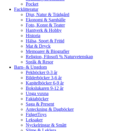
Pocket
Facklitteratur
Djur, Natur & Trädgård
Ekonomi & Samhälle
Foto, Konst & Teater
Hantverk & Hobby
Historia
Hälsa, Sport & Fritid
Mat & Dryck
Memoarer & Biografier
Religion, Filosofi % Naturvetenskap
Språk & Resor
Barn- & Ungdom
Pekböcker 0-3 år
Bilderböcker 3-6 år
Kapitelböcker 6-9 år
Bokslukaren 9-12 år
Unga vuxna
Faktaböcker
Saga & Present
Anteckning & Dagböcker
FidgetToys
Leksaker
Nyckelringar & Smått
Slime & Leklera