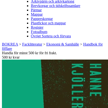
Arkivpärm och arkivkartong
Brevkorgar och tidskriftssamlare
Pärmar
Mappar
Papperskorgar
Plastfickor och mappar
Register
Fotoalbum
Övrigt Sortera och förvara
BOKREA
>
Facklitteratur
>
Ekonomi & Samhälle
>
Handbok för
fifflare
Handla för minst 500 kr för fri frakt.
500 kr kvar