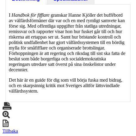
I
Handbok för fifflare
granskar Hanne Kjöller det buffébord
av välfärdsförmåner där var och en med rymligt samvete kan
förse sig. Med offentliga uppgifter från statliga utredningar,
remissvar och rapporter visar hon hur fusket går till och hur
riskerna att ertappas ser ut. Samt hur bristande kontroll och
politisk undfallenhet har gjort välfärdssystemen till en bördig
mylla för småfifflare och organiserade brottslingar.
Förhoppningen är att regering och riksdag till sist ska fatta de
beslut som både borgerliga och socialdemokratiska
regeringars utredare satt överst på sina önskelistor under
decennier.
Det här är en guide för dig som vill börja fuska med bidrag,
och en skarpsinnig kritik mot Sveriges alltför lättsvindlade
välfärdssystem.
Tillbaka