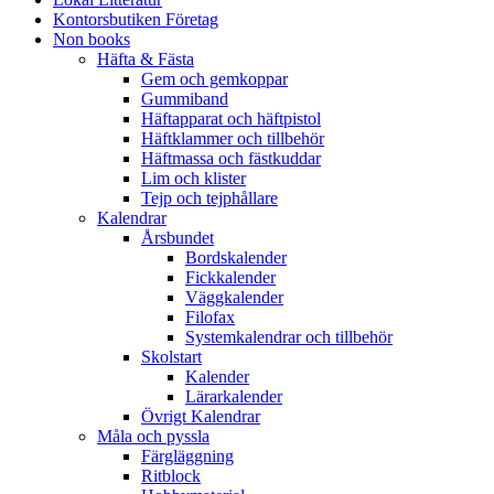
Kontorsbutiken Företag
Non books
Häfta & Fästa
Gem och gemkoppar
Gummiband
Häftapparat och häftpistol
Häftklammer och tillbehör
Häftmassa och fästkuddar
Lim och klister
Tejp och tejphållare
Kalendrar
Årsbundet
Bordskalender
Fickkalender
Väggkalender
Filofax
Systemkalendrar och tillbehör
Skolstart
Kalender
Lärarkalender
Övrigt Kalendrar
Måla och pyssla
Färgläggning
Ritblock