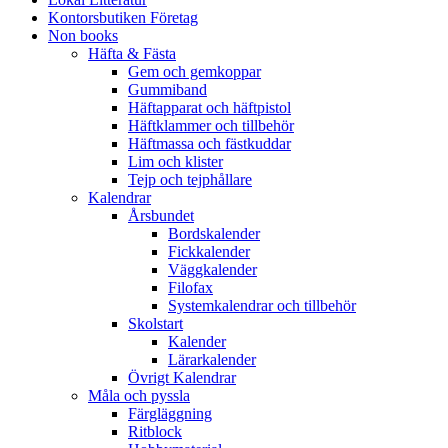
Kontorsbutiken Företag
Non books
Häfta & Fästa
Gem och gemkoppar
Gummiband
Häftapparat och häftpistol
Häftklammer och tillbehör
Häftmassa och fästkuddar
Lim och klister
Tejp och tejphållare
Kalendrar
Årsbundet
Bordskalender
Fickkalender
Väggkalender
Filofax
Systemkalendrar och tillbehör
Skolstart
Kalender
Lärarkalender
Övrigt Kalendrar
Måla och pyssla
Färgläggning
Ritblock