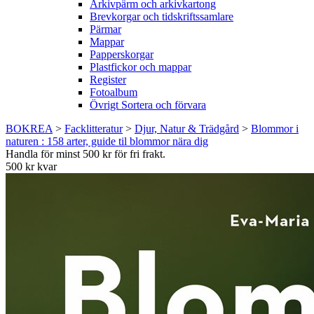
Arkivpärm och arkivkartong
Brevkorgar och tidskriftssamlare
Pärmar
Mappar
Papperskorgar
Plastfickor och mappar
Register
Fotoalbum
Övrigt Sortera och förvara
BOKREA
>
Facklitteratur
>
Djur, Natur & Trädgård
>
Blommor i
naturen : 158 arter, guide til blommor nära dig
Handla för minst 500 kr för fri frakt.
500 kr kvar