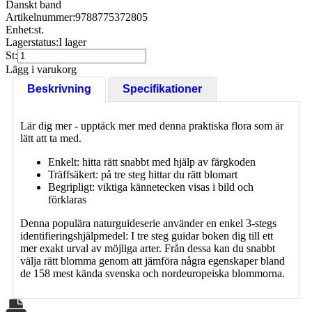
Danskt band
Artikelnummer:
9788775372805
Enhet:
st.
Lagerstatus:
I lager
St:
Lägg i varukorg
Beskrivning
Specifikationer
Lär dig mer - upptäck mer med denna praktiska flora som är
lätt att ta med.
Enkelt: hitta rätt snabbt med hjälp av färgkoden
Träffsäkert: på tre steg hittar du rätt blomart
Begripligt: viktiga kännetecken visas i bild och
förklaras
Denna populära naturguideserie använder en enkel 3-stegs
identifieringshjälpmedel: I tre steg guidar boken dig till ett
mer exakt urval av möjliga arter. Från dessa kan du snabbt
välja rätt blomma genom att jämföra några egenskaper bland
de 158 mest kända svenska och nordeuropeiska blommorna.