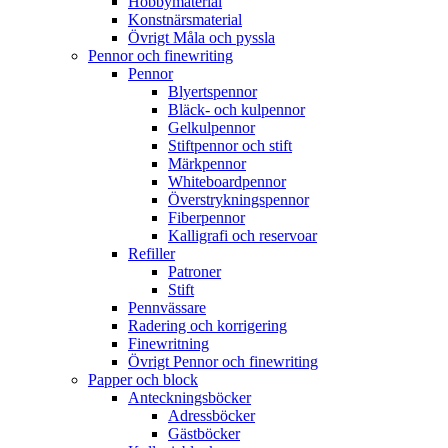
Hobbymaterial
Konstnärsmaterial
Övrigt Måla och pyssla
Pennor och finewriting
Pennor
Blyertspennor
Bläck- och kulpennor
Gelkulpennor
Stiftpennor och stift
Märkpennor
Whiteboardpennor
Överstrykningspennor
Fiberpennor
Kalligrafi och reservoar
Refiller
Patroner
Stift
Pennvässare
Radering och korrigering
Finewritning
Övrigt Pennor och finewriting
Papper och block
Anteckningsböcker
Adressböcker
Gästböcker