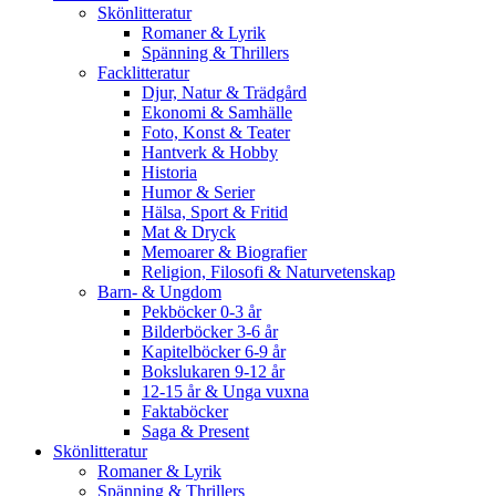
Skönlitteratur
Romaner & Lyrik
Spänning & Thrillers
Facklitteratur
Djur, Natur & Trädgård
Ekonomi & Samhälle
Foto, Konst & Teater
Hantverk & Hobby
Historia
Humor & Serier
Hälsa, Sport & Fritid
Mat & Dryck
Memoarer & Biografier
Religion, Filosofi & Naturvetenskap
Barn- & Ungdom
Pekböcker 0-3 år
Bilderböcker 3-6 år
Kapitelböcker 6-9 år
Bokslukaren 9-12 år
12-15 år & Unga vuxna
Faktaböcker
Saga & Present
Skönlitteratur
Romaner & Lyrik
Spänning & Thrillers