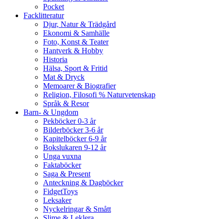
Pocket
Facklitteratur
Djur, Natur & Trädgård
Ekonomi & Samhälle
Foto, Konst & Teater
Hantverk & Hobby
Historia
Hälsa, Sport & Fritid
Mat & Dryck
Memoarer & Biografier
Religion, Filosofi % Naturvetenskap
Språk & Resor
Barn- & Ungdom
Pekböcker 0-3 år
Bilderböcker 3-6 år
Kapitelböcker 6-9 år
Bokslukaren 9-12 år
Unga vuxna
Faktaböcker
Saga & Present
Anteckning & Dagböcker
FidgetToys
Leksaker
Nyckelringar & Smått
Slime & Leklera