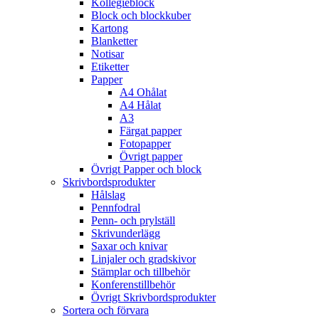
Kollegieblock
Block och blockkuber
Kartong
Blanketter
Notisar
Etiketter
Papper
A4 Ohålat
A4 Hålat
A3
Färgat papper
Fotopapper
Övrigt papper
Övrigt Papper och block
Skrivbordsprodukter
Hålslag
Pennfodral
Penn- och prylställ
Skrivunderlägg
Saxar och knivar
Linjaler och gradskivor
Stämplar och tillbehör
Konferenstillbehör
Övrigt Skrivbordsprodukter
Sortera och förvara