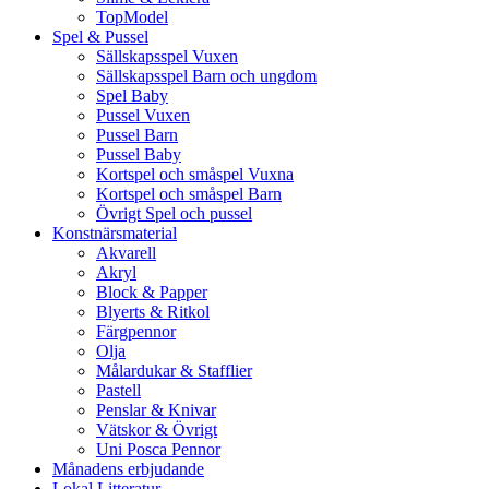
TopModel
Spel & Pussel
Sällskapsspel Vuxen
Sällskapsspel Barn och ungdom
Spel Baby
Pussel Vuxen
Pussel Barn
Pussel Baby
Kortspel och småspel Vuxna
Kortspel och småspel Barn
Övrigt Spel och pussel
Konstnärsmaterial
Akvarell
Akryl
Block & Papper
Blyerts & Ritkol
Färgpennor
Olja
Målardukar & Stafflier
Pastell
Penslar & Knivar
Vätskor & Övrigt
Uni Posca Pennor
Månadens erbjudande
Lokal Litteratur