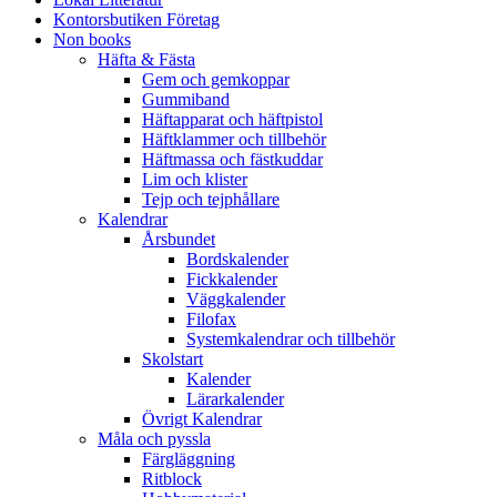
Kontorsbutiken Företag
Non books
Häfta & Fästa
Gem och gemkoppar
Gummiband
Häftapparat och häftpistol
Häftklammer och tillbehör
Häftmassa och fästkuddar
Lim och klister
Tejp och tejphållare
Kalendrar
Årsbundet
Bordskalender
Fickkalender
Väggkalender
Filofax
Systemkalendrar och tillbehör
Skolstart
Kalender
Lärarkalender
Övrigt Kalendrar
Måla och pyssla
Färgläggning
Ritblock