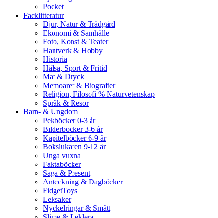
Pocket
Facklitteratur
Djur, Natur & Trädgård
Ekonomi & Samhälle
Foto, Konst & Teater
Hantverk & Hobby
Historia
Hälsa, Sport & Fritid
Mat & Dryck
Memoarer & Biografier
Religion, Filosofi % Naturvetenskap
Språk & Resor
Barn- & Ungdom
Pekböcker 0-3 år
Bilderböcker 3-6 år
Kapitelböcker 6-9 år
Bokslukaren 9-12 år
Unga vuxna
Faktaböcker
Saga & Present
Anteckning & Dagböcker
FidgetToys
Leksaker
Nyckelringar & Smått
Slime & Leklera