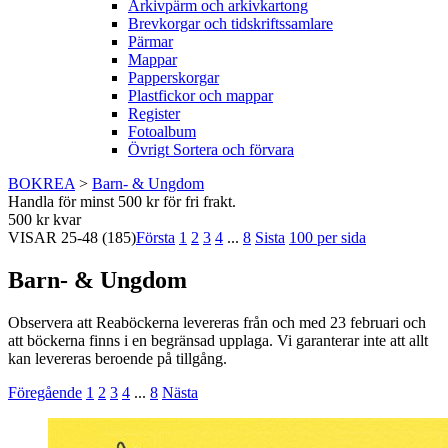
Arkivpärm och arkivkartong
Brevkorgar och tidskriftssamlare
Pärmar
Mappar
Papperskorgar
Plastfickor och mappar
Register
Fotoalbum
Övrigt Sortera och förvara
BOKREA
>
Barn- & Ungdom
Handla för minst 500 kr för fri frakt.
500 kr kvar
VISAR
25-48
(185)
Första
1
2
3
4
...
8
Sista
100 per sida
Barn- & Ungdom
Observera att Reaböckerna levereras från och med 23 februari och
att böckerna finns i en begränsad upplaga. Vi garanterar inte att allt
kan levereras beroende på tillgång.
Föregående
1
2
3
4
...
8
Nästa