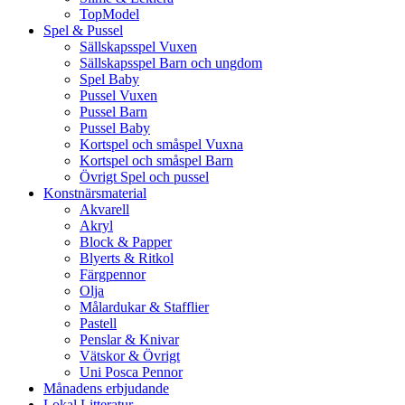
TopModel
Spel & Pussel
Sällskapsspel Vuxen
Sällskapsspel Barn och ungdom
Spel Baby
Pussel Vuxen
Pussel Barn
Pussel Baby
Kortspel och småspel Vuxna
Kortspel och småspel Barn
Övrigt Spel och pussel
Konstnärsmaterial
Akvarell
Akryl
Block & Papper
Blyerts & Ritkol
Färgpennor
Olja
Målardukar & Stafflier
Pastell
Penslar & Knivar
Vätskor & Övrigt
Uni Posca Pennor
Månadens erbjudande
Lokal Litteratur