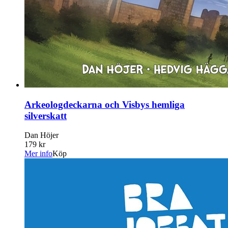
Arkeologdeckarna och Visbys hemliga
silverskatt
Dan Höjer
179 kr
Mer info
Köp