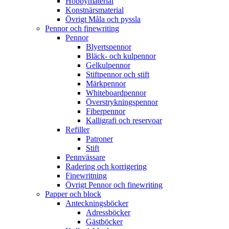
Hobbymaterial
Konstnärsmaterial
Övrigt Måla och pyssla
Pennor och finewriting
Pennor
Blyertspennor
Bläck- och kulpennor
Gelkulpennor
Stiftpennor och stift
Märkpennor
Whiteboardpennor
Överstrykningspennor
Fiberpennor
Kalligrafi och reservoar
Refiller
Patroner
Stift
Pennvässare
Radering och korrigering
Finewritning
Övrigt Pennor och finewriting
Papper och block
Anteckningsböcker
Adressböcker
Gästböcker