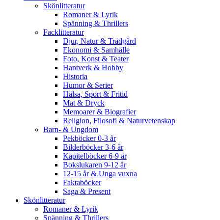
Skönlitteratur
Romaner & Lyrik
Spänning & Thrillers
Facklitteratur
Djur, Natur & Trädgård
Ekonomi & Samhälle
Foto, Konst & Teater
Hantverk & Hobby
Historia
Humor & Serier
Hälsa, Sport & Fritid
Mat & Dryck
Memoarer & Biografier
Religion, Filosofi & Naturvetenskap
Barn- & Ungdom
Pekböcker 0-3 år
Bilderböcker 3-6 år
Kapitelböcker 6-9 år
Bokslukaren 9-12 år
12-15 år & Unga vuxna
Faktaböcker
Saga & Present
Skönlitteratur
Romaner & Lyrik
Spänning & Thrillers