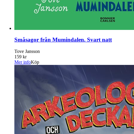
Småsagor från Mumindalen. Svart natt
Tove Jansson
159 kr
Mer info
Köp