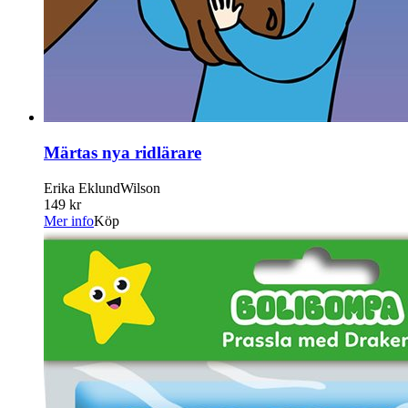
Märtas nya ridlärare
Erika EklundWilson
149 kr
Mer info
Köp