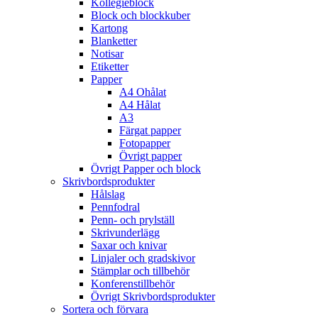
Kollegieblock
Block och blockkuber
Kartong
Blanketter
Notisar
Etiketter
Papper
A4 Ohålat
A4 Hålat
A3
Färgat papper
Fotopapper
Övrigt papper
Övrigt Papper och block
Skrivbordsprodukter
Hålslag
Pennfodral
Penn- och prylställ
Skrivunderlägg
Saxar och knivar
Linjaler och gradskivor
Stämplar och tillbehör
Konferenstillbehör
Övrigt Skrivbordsprodukter
Sortera och förvara