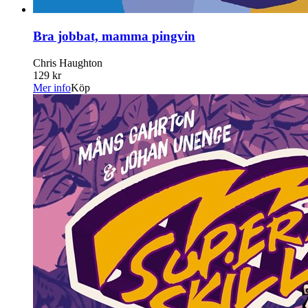
Bra jobbat, mamma pingvin
Chris Haughton
129 kr
Mer info
Köp