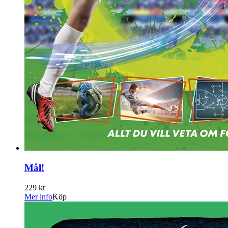
Mål!
229 kr
Mer info
Köp