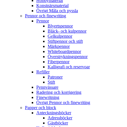
Hobbymaterial
Konstnärsmaterial
Övrigt Måla och pyssla
Pennor och finewriting
Pennor
Blyertspennor
Bläck- och kulpennor
Gelkulpennor
Stiftpennor och stift
Märkpennor
Whiteboardpennor
Överstrykningspennor
Fiberpennor
Kalligrafi och reservoar
Refiller
Patroner
Stift
Pennvässare
Radering och korrigering
Finewritning
Övrigt Pennor och finewriting
Papper och block
Anteckningsböcker
Adressböcker
Gästböcker