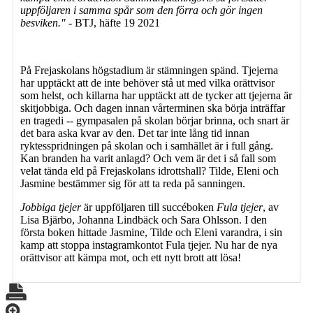
uppföljaren i samma spår som den förra och gör ingen
besviken."
- BTJ, häfte 19 2021
På Frejaskolans högstadium är stämningen spänd. Tjejerna
har upptäckt att de inte behöver stå ut med vilka orättvisor
som helst, och killarna har upptäckt att de tycker att tjejerna är
skitjobbiga. Och dagen innan vårterminen ska börja inträffar
en tragedi -- gympasalen på skolan börjar brinna, och snart är
det bara aska kvar av den. Det tar inte lång tid innan
ryktesspridningen på skolan och i samhället är i full gång.
Kan branden ha varit anlagd? Och vem är det i så fall som
velat tända eld på Frejaskolans idrottshall? Tilde, Eleni och
Jasmine bestämmer sig för att ta reda på sanningen.
Jobbiga tjejer
är uppföljaren till succéboken
Fula tjejer
, av
Lisa Bjärbo, Johanna Lindbäck och Sara Ohlsson. I den
första boken hittade Jasmine, Tilde och Eleni varandra, i sin
kamp att stoppa instagramkontot Fula tjejer. Nu har de nya
orättvisor att kämpa mot, och ett nytt brott att lösa!