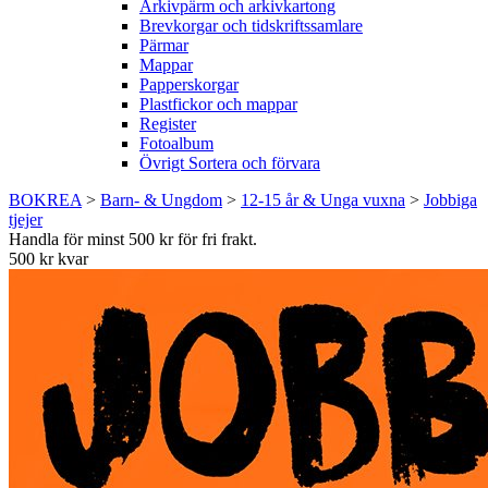
Arkivpärm och arkivkartong
Brevkorgar och tidskriftssamlare
Pärmar
Mappar
Papperskorgar
Plastfickor och mappar
Register
Fotoalbum
Övrigt Sortera och förvara
BOKREA
>
Barn- & Ungdom
>
12-15 år & Unga vuxna
>
Jobbiga
tjejer
Handla för minst 500 kr för fri frakt.
500 kr kvar