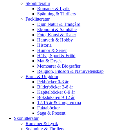
Skönlitteratur
Romaner & Lyrik
Spänning & Thrillers
Facklitteratur
Djur, Natur & Trädgård
Ekonomi & Samhälle
Foto, Konst & Teater
Hantverk & Hobby
Historia
Humor & Serier
Hälsa, Sport & Fritid
Mat & Dryck
Memoarer & Biografier
Religion, Filosofi & Naturvetenskap
Barn- & Ungdom
Pekböcker 0-3 år
Bilderböcker 3-6 år
Kapitelböcker 6-9 år
Bokslukaren 9-12 år
12-15 år & Unga vuxna
Faktaböcker
Saga & Present
Skönlitteratur
Romaner & Lyrik
Spänning & Thrillers