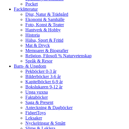
Pocket
Facklitteratur
Djur, Natur & Trädgård
Ekonomi & Samhälle
Foto, Konst & Teater
Hantverk & Hobby
Historia
Hälsa, Sport & Fritid
Mat & Dryck
Memoarer & Biografier
Religion, Filosofi % Naturvetenskap
Språk & Resor
Barn- & Ungdom
Pekböcker 0-3 år
Bilderböcker 3-6 år
Kapitelböcker 6-9 år
Bokslukaren 9-12 år
Unga vuxna
Faktaböcker
Saga & Present
Anteckning & Dagböcker
FidgetToys
Leksaker
Nyckelringar & Smått
Slime & Leklera