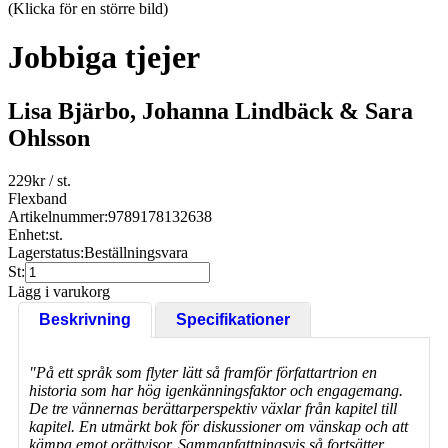
(Klicka för en större bild)
Jobbiga tjejer
Lisa Bjärbo, Johanna Lindbäck & Sara
Ohlsson
229
kr
/ st.
Flexband
Artikelnummer:
9789178132638
Enhet:
st.
Lagerstatus:
Beställningsvara
St:
Lägg i varukorg
Beskrivning
Specifikationer
"På ett språk som flyter lätt så framför författartrion en
historia som har hög igenkänningsfaktor och engagemang.
De tre vännernas berättarperspektiv växlar från kapitel till
kapitel. En utmärkt bok för diskussioner om vänskap och att
kämpa emot orättvisor. Sammanfattningsvis så fortsätter