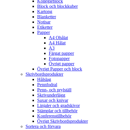
Kollegieblock
Block och blockkuber
Kartong
Blanketter
Notisar
Etiketter
Papper
A4 Ohålat
A4 Hålat
A3
Färgat papper
Fotopapper
Övrigt papper
Övrigt Papper och block
Skrivbordsprodukter
Hålslag
Pennfodral
Penn- och prylställ
Skrivunderlägg
Saxar och knivar
Linjaler och gradskivor
Stämplar och tillbehör
Konferenstillbehör
Övrigt Skrivbordsprodukter
Sortera och förvara