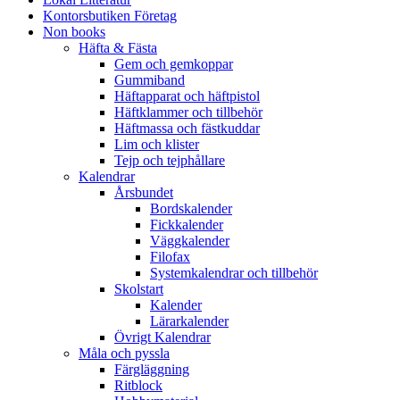
Kontorsbutiken Företag
Non books
Häfta & Fästa
Gem och gemkoppar
Gummiband
Häftapparat och häftpistol
Häftklammer och tillbehör
Häftmassa och fästkuddar
Lim och klister
Tejp och tejphållare
Kalendrar
Årsbundet
Bordskalender
Fickkalender
Väggkalender
Filofax
Systemkalendrar och tillbehör
Skolstart
Kalender
Lärarkalender
Övrigt Kalendrar
Måla och pyssla
Färgläggning
Ritblock