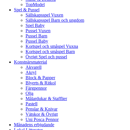
TopModel
Spel & Pussel
Sällskapsspel Vuxen
Sällskapsspel Barn och ungdom
Spel Baby
Pussel Vuxen
Pussel Barn
Pussel Baby
Kortspel och småspel Vuxna
Kortspel och småspel Barn
Övrigt Spel och pussel
Konstnärsmaterial
Akvarell
Akryl
Block & Papper
Blyerts & Ritkol
Färgpennor
Olja
Målardukar & Stafflier
Pastell
Penslar & Knivar
Vätskor & Övrigt
Uni Posca Pennor
Månadens erbjudande
Lokal Litteratur