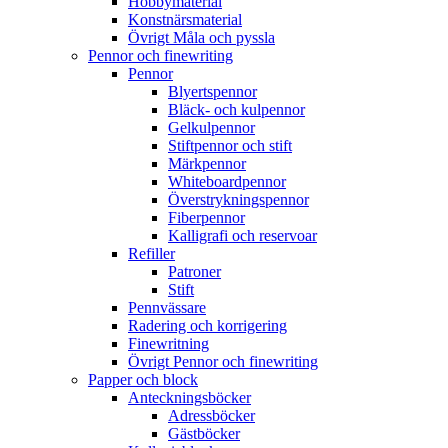
Hobbymaterial
Konstnärsmaterial
Övrigt Måla och pyssla
Pennor och finewriting
Pennor
Blyertspennor
Bläck- och kulpennor
Gelkulpennor
Stiftpennor och stift
Märkpennor
Whiteboardpennor
Överstrykningspennor
Fiberpennor
Kalligrafi och reservoar
Refiller
Patroner
Stift
Pennvässare
Radering och korrigering
Finewritning
Övrigt Pennor och finewriting
Papper och block
Anteckningsböcker
Adressböcker
Gästböcker