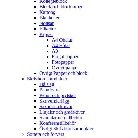
Kollegieblock
Block och blockkuber
Kartong
Blanketter
Notisar
Etiketter
Papper
A4 Ohålat
A4 Hålat
A3
Färgat papper
Fotopapper
Övrigt papper
Övrigt Papper och block
Skrivbordsprodukter
Hålslag
Pennfodral
Penn- och prylställ
Skrivunderlägg
Saxar och knivar
Linjaler och gradskivor
Stämplar och tillbehör
Konferenstillbehör
Övrigt Skrivbordsprodukter
Sortera och förvara