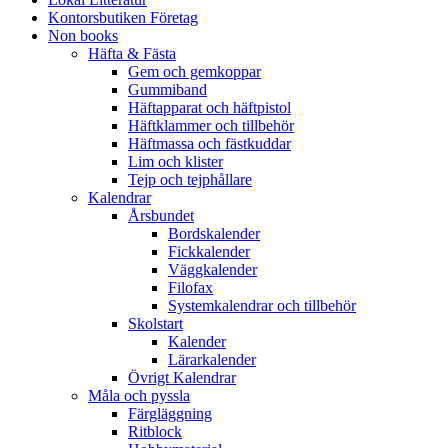
Kontorsbutiken Företag
Non books
Häfta & Fästa
Gem och gemkoppar
Gummiband
Häftapparat och häftpistol
Häftklammer och tillbehör
Häftmassa och fästkuddar
Lim och klister
Tejp och tejphållare
Kalendrar
Årsbundet
Bordskalender
Fickkalender
Väggkalender
Filofax
Systemkalendrar och tillbehör
Skolstart
Kalender
Lärarkalender
Övrigt Kalendrar
Måla och pyssla
Färgläggning
Ritblock