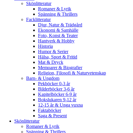
Skönlitteratur
Romaner & Lyrik
Spänning & Thrillers
Facklitteratur
Djur, Natur & Trädgård
Ekonomi & Samhälle
Foto, Konst & Teater
Hantverk & Hobby
Historia
Humor & Serier
Hälsa, Sport & Fritid
Mat & Dryck
Memoarer & Biografier
Religion, Filosofi & Naturvetenskap
Barn- & Ungdom
Pekböcker 0-3 år
Bilderböcker 3-6 år
Kapitelböcker 6-9 år
Bokslukaren 9-12 år
12-15 år & Unga vuxna
Faktaböcker
Saga & Present
Skönlitteratur
Romaner & Lyrik
Spänning & Thrillers