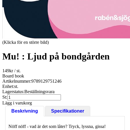
(Klicka för en större bild)
Mu! : Ljud på bondgården
149
kr
/ st.
Board book
Artikelnummer:
9789129751246
Enhet:
st.
Lagerstatus:
Beställningsvara
St:
Lägg i varukorg
Beskrivning
Specifikationer
Nöff nöff - vad är det som låter? Tryck, lyssna, gissa!