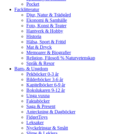
Pocket
Facklitteratur
Djur, Natur & Trädgård
Ekonomi & Samhälle
Foto, Konst & Teater
Hantverk & Hobby
Historia
Hälsa, Sport & Fritid
Mat & Dryck
Memoarer & Biografier
Religion, Filosofi % Naturvetenskap
Språk & Resor
Barn- & Ungdom
Pekböcker 0-3 år
Bilderböcker 3-6 år
Kapitelböcker 6-9 år
Bokslukaren 9-12 år
Unga vuxna
Faktaböcker
Saga & Present
Anteckning & Dagböcker
FidgetToys
Leksaker
Nyckelringar & Smått
Slime & Leklera