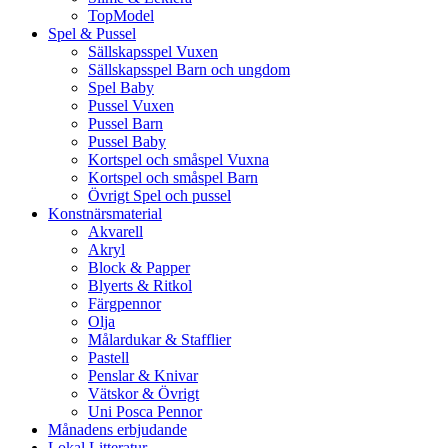
TopModel
Spel & Pussel
Sällskapsspel Vuxen
Sällskapsspel Barn och ungdom
Spel Baby
Pussel Vuxen
Pussel Barn
Pussel Baby
Kortspel och småspel Vuxna
Kortspel och småspel Barn
Övrigt Spel och pussel
Konstnärsmaterial
Akvarell
Akryl
Block & Papper
Blyerts & Ritkol
Färgpennor
Olja
Målardukar & Stafflier
Pastell
Penslar & Knivar
Vätskor & Övrigt
Uni Posca Pennor
Månadens erbjudande
Lokal Litteratur