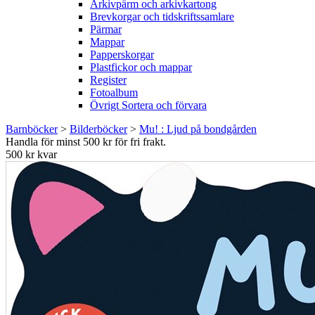
Arkivpärm och arkivkartong
Brevkorgar och tidskriftssamlare
Pärmar
Mappar
Papperskorgar
Plastfickor och mappar
Register
Fotoalbum
Övrigt Sortera och förvara
Barnböcker
>
Bilderböcker
>
Mu! : Ljud på bondgården
Handla för minst 500 kr för fri frakt.
500 kr kvar