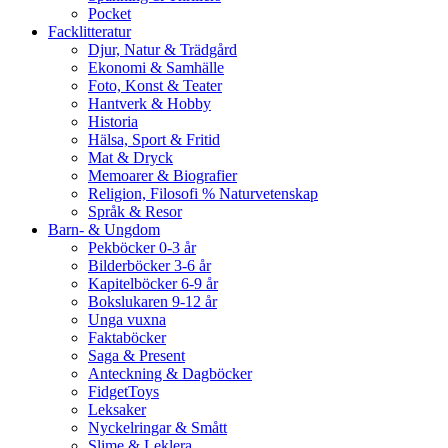
Pocket
Facklitteratur
Djur, Natur & Trädgård
Ekonomi & Samhälle
Foto, Konst & Teater
Hantverk & Hobby
Historia
Hälsa, Sport & Fritid
Mat & Dryck
Memoarer & Biografier
Religion, Filosofi % Naturvetenskap
Språk & Resor
Barn- & Ungdom
Pekböcker 0-3 år
Bilderböcker 3-6 år
Kapitelböcker 6-9 år
Bokslukaren 9-12 år
Unga vuxna
Faktaböcker
Saga & Present
Anteckning & Dagböcker
FidgetToys
Leksaker
Nyckelringar & Smått
Slime & Leklera