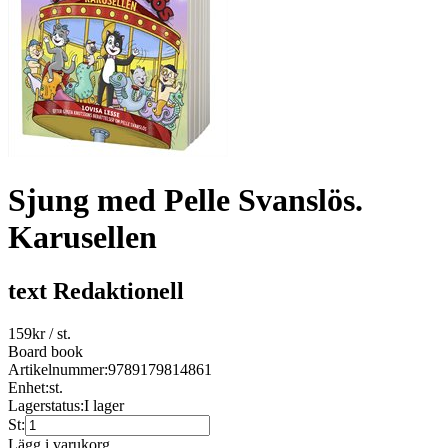
Sjung med Pelle Svanslös.
Karusellen
text Redaktionell
159
kr
/ st.
Board book
Artikelnummer:
9789179814861
Enhet:
st.
Lagerstatus:
I lager
St:
Lägg i varukorg