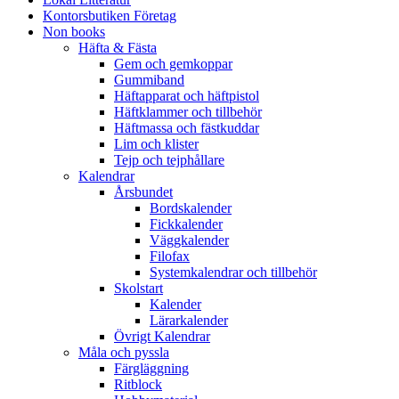
Kontorsbutiken Företag
Non books
Häfta & Fästa
Gem och gemkoppar
Gummiband
Häftapparat och häftpistol
Häftklammer och tillbehör
Häftmassa och fästkuddar
Lim och klister
Tejp och tejphållare
Kalendrar
Årsbundet
Bordskalender
Fickkalender
Väggkalender
Filofax
Systemkalendrar och tillbehör
Skolstart
Kalender
Lärarkalender
Övrigt Kalendrar
Måla och pyssla
Färgläggning
Ritblock