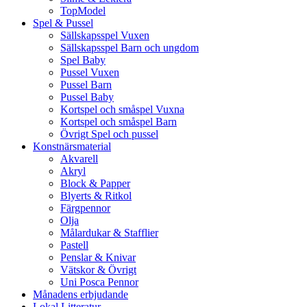
TopModel
Spel & Pussel
Sällskapsspel Vuxen
Sällskapsspel Barn och ungdom
Spel Baby
Pussel Vuxen
Pussel Barn
Pussel Baby
Kortspel och småspel Vuxna
Kortspel och småspel Barn
Övrigt Spel och pussel
Konstnärsmaterial
Akvarell
Akryl
Block & Papper
Blyerts & Ritkol
Färgpennor
Olja
Målardukar & Stafflier
Pastell
Penslar & Knivar
Vätskor & Övrigt
Uni Posca Pennor
Månadens erbjudande
Lokal Litteratur