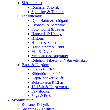
Skönlitteratur
Romaner & Lyrik
Spänning & Thrillers
Facklitteratur
Djur, Natur & Trädgård
Ekonomi & Samhälle
Foto, Konst & Teater
Hantverk & Hobby
Historia
Humor & Serier
Hälsa, Sport & Fritid
Mat & Dryck
Memoarer & Biografier
Religion, Filosofi & Naturvetenskap
Barn- & Ungdom
Pekböcker 0-3 år
Bilderböcker 3-6 år
Kapitelböcker 6-9 år
Bokslukaren 9-12 år
12-15 år & Unga vuxna
Faktaböcker
Saga & Present
Skönlitteratur
Romaner & Lyrik
Spänning & Thrillers