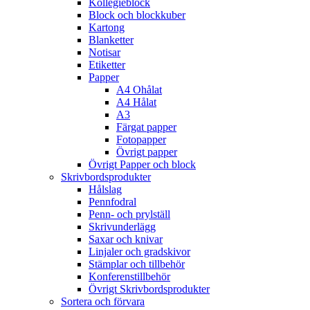
Kollegieblock
Block och blockkuber
Kartong
Blanketter
Notisar
Etiketter
Papper
A4 Ohålat
A4 Hålat
A3
Färgat papper
Fotopapper
Övrigt papper
Övrigt Papper och block
Skrivbordsprodukter
Hålslag
Pennfodral
Penn- och prylställ
Skrivunderlägg
Saxar och knivar
Linjaler och gradskivor
Stämplar och tillbehör
Konferenstillbehör
Övrigt Skrivbordsprodukter
Sortera och förvara