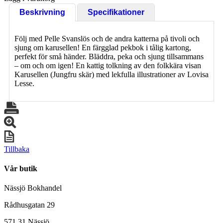
Beskrivning
Specifikationer
Följ med Pelle Svanslös och de andra katterna på tivoli och
sjung om karusellen! En färgglad pekbok i tålig kartong,
perfekt för små händer. Bläddra, peka och sjung tillsammans
– om och om igen! En kattig tolkning av den folkkära visan
Karusellen (Jungfru skär) med lekfulla illustrationer av Lovisa
Lesse.
Tillbaka
Vår butik
Nässjö Bokhandel
Rådhusgatan 29
571 31 Nässjö