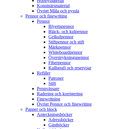
Hobbymaterial
Konstnärsmaterial
Övrigt Måla och pyssla
Pennor och finewriting
Pennor
Blyertspennor
Bläck- och kulpennor
Gelkulpennor
Stiftpennor och stift
Märkpennor
Whiteboardpennor
Överstrykningspennor
Fiberpennor
Kalligrafi och reservoar
Refiller
Patroner
Stift
Pennvässare
Radering och korrigering
Finewritning
Övrigt Pennor och finewriting
Papper och block
Anteckningsböcker
Adressböcker
Gästböcker