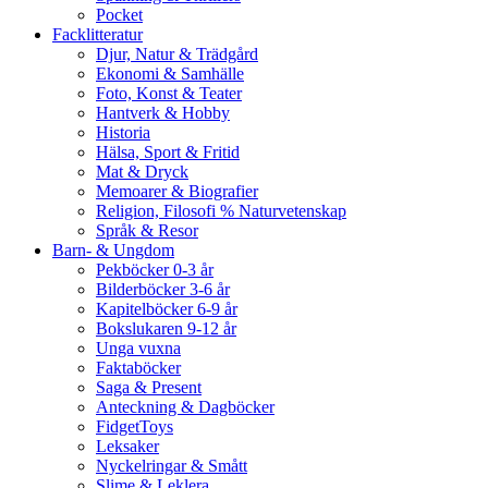
Pocket
Facklitteratur
Djur, Natur & Trädgård
Ekonomi & Samhälle
Foto, Konst & Teater
Hantverk & Hobby
Historia
Hälsa, Sport & Fritid
Mat & Dryck
Memoarer & Biografier
Religion, Filosofi % Naturvetenskap
Språk & Resor
Barn- & Ungdom
Pekböcker 0-3 år
Bilderböcker 3-6 år
Kapitelböcker 6-9 år
Bokslukaren 9-12 år
Unga vuxna
Faktaböcker
Saga & Present
Anteckning & Dagböcker
FidgetToys
Leksaker
Nyckelringar & Smått
Slime & Leklera