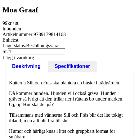
Moa Graaf
99
kr
/ st.
Inbunden
Artikelnummer:
9789179814168
Enhet:
st.
Lagerstatus:
Beställningsvara
St:
Lägg i varukorg
Beskrivning
Specifikationer
Katterna Sill och Fräs ska plantera en buske i trädgården.
Då kommer hunden. Hunden vill också gräva. Hunden
gräver så ivrigt att den trillar ner i råttans bo under marken.
Oj, oj! Hur ska det gå?
Tillsammans med vännerna Sill och Fräs blir det lite tokigt
ibland, men allt blir bra till slut.
Humor och härligt knas i litet och greppbart format för
småbarn.