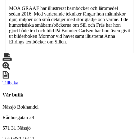
MOA GRAAF har illustrerat barnböcker och läromedel
sedan 2016. Med varierande tekniker fångar hon människor,
djur, miljöer och små detaljer med stor glädje och värme. I de
humoristiska småbarnsböckerna om Sill och Fräs har hon
gjort både text och bild.På Bonnier Carlsen har hon även givit
ut bilderboken Mormor vid havet samt illustrerat Anna
Ehrings textböcker om Sillen.
Tillbaka
Vår butik
Nässjö Bokhandel
Rådhusgatan 29
571 31 Nässjö
Tel: 0380-16111