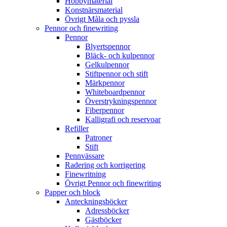
Hobbymaterial
Konstnärsmaterial
Övrigt Måla och pyssla
Pennor och finewriting
Pennor
Blyertspennor
Bläck- och kulpennor
Gelkulpennor
Stiftpennor och stift
Märkpennor
Whiteboardpennor
Överstrykningspennor
Fiberpennor
Kalligrafi och reservoar
Refiller
Patroner
Stift
Pennvässare
Radering och korrigering
Finewritning
Övrigt Pennor och finewriting
Papper och block
Anteckningsböcker
Adressböcker
Gästböcker