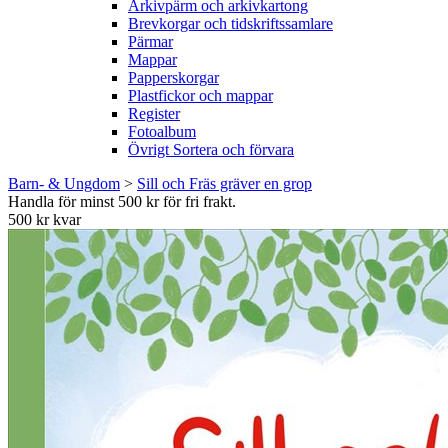
Arkivpärm och arkivkartong
Brevkorgar och tidskriftssamlare
Pärmar
Mappar
Papperskorgar
Plastfickor och mappar
Register
Fotoalbum
Övrigt Sortera och förvara
Barn- & Ungdom
>
Sill och Fräs gräver en grop
Handla för minst 500 kr för fri frakt.
500 kr kvar