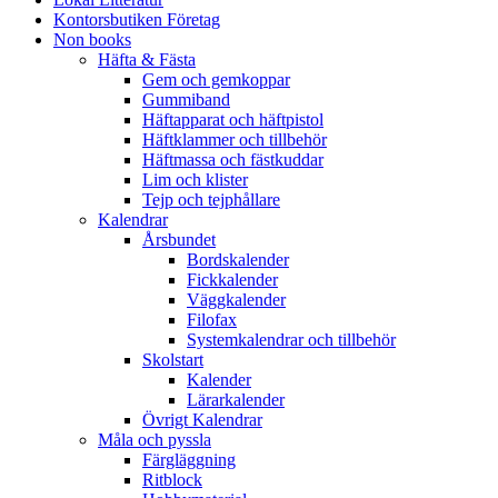
Kontorsbutiken Företag
Non books
Häfta & Fästa
Gem och gemkoppar
Gummiband
Häftapparat och häftpistol
Häftklammer och tillbehör
Häftmassa och fästkuddar
Lim och klister
Tejp och tejphållare
Kalendrar
Årsbundet
Bordskalender
Fickkalender
Väggkalender
Filofax
Systemkalendrar och tillbehör
Skolstart
Kalender
Lärarkalender
Övrigt Kalendrar
Måla och pyssla
Färgläggning
Ritblock