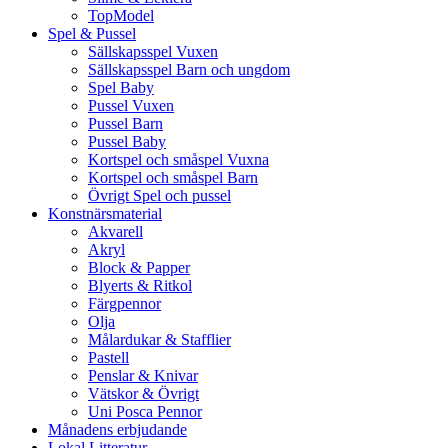
TopModel
Spel & Pussel
Sällskapsspel Vuxen
Sällskapsspel Barn och ungdom
Spel Baby
Pussel Vuxen
Pussel Barn
Pussel Baby
Kortspel och småspel Vuxna
Kortspel och småspel Barn
Övrigt Spel och pussel
Konstnärsmaterial
Akvarell
Akryl
Block & Papper
Blyerts & Ritkol
Färgpennor
Olja
Målardukar & Stafflier
Pastell
Penslar & Knivar
Vätskor & Övrigt
Uni Posca Pennor
Månadens erbjudande
Lokal Litteratur