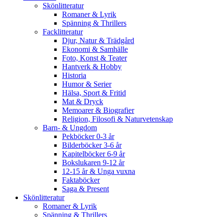
Skönlitteratur
Romaner & Lyrik
Spänning & Thrillers
Facklitteratur
Djur, Natur & Trädgård
Ekonomi & Samhälle
Foto, Konst & Teater
Hantverk & Hobby
Historia
Humor & Serier
Hälsa, Sport & Fritid
Mat & Dryck
Memoarer & Biografier
Religion, Filosofi & Naturvetenskap
Barn- & Ungdom
Pekböcker 0-3 år
Bilderböcker 3-6 år
Kapitelböcker 6-9 år
Bokslukaren 9-12 år
12-15 år & Unga vuxna
Faktaböcker
Saga & Present
Skönlitteratur
Romaner & Lyrik
Spänning & Thrillers