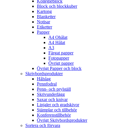
Kollegieblock
Block och blockkuber
Kartong
Blanketter
Notisar
Etiketter
Papper
A4 Ohålat
A4 Hålat
A3
Färgat papper
Fotopapper
Övrigt papper
Övrigt Papper och block
Skrivbordsprodukter
Hålslag
Pennfodral
Penn- och prylställ
Skrivunderlägg
Saxar och knivar
Linjaler och gradskivor
Stämplar och tillbehör
Konferenstillbehör
Övrigt Skrivbordsprodukter
Sortera och förvara