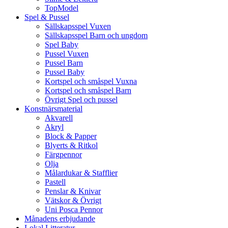
TopModel
Spel & Pussel
Sällskapsspel Vuxen
Sällskapsspel Barn och ungdom
Spel Baby
Pussel Vuxen
Pussel Barn
Pussel Baby
Kortspel och småspel Vuxna
Kortspel och småspel Barn
Övrigt Spel och pussel
Konstnärsmaterial
Akvarell
Akryl
Block & Papper
Blyerts & Ritkol
Färgpennor
Olja
Målardukar & Stafflier
Pastell
Penslar & Knivar
Vätskor & Övrigt
Uni Posca Pennor
Månadens erbjudande
Lokal Litteratur