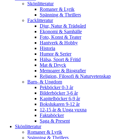
Skönlitteratur
Romaner & Lyrik
Spänning & Thrillers
Facklitteratur
Djur, Natur & Trädgård
Ekonomi & Samhälle
Foto, Konst & Teater
Hantverk & Hobby
Historia
Humor & Serier
Hälsa, Sport & Fritid
Mat & Dryck
Memoarer & Biografier
Religion, Filosofi & Naturvetenskap
Barn- & Ungdom
Pekböcker 0-3 år
Bilderböcker 3-6 år
Kapitelböcker 6-9 år
Bokslukaren 9-12 år
12-15 år & Unga vuxna
Faktaböcker
Saga & Present
Skönlitteratur
Romaner & Lyrik
Spänning & Thrillers