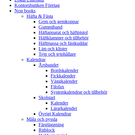
Kontorsbutiken Företag
Non books
Häfta & Fästa
Gem och gemkoppar
Gummiband
Häftapparat och häftpistol
Häftklammer och tillbehör
Häftmassa och fästkuddar
Lim och klister
Tejp och tejphållare
Kalendrar
Årsbundet
Bordskalender
Fickkalender
Väggkalender
Filofax
Systemkalendrar och tillbehör
Skolstart
Kalender
Lärarkalender
Övrigt Kalendrar
Måla och pyssla
Färgläggning
Ritblock