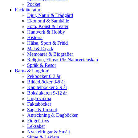
Pocket
Facklitteratur
Djur, Natur & Trädgård
Ekonomi & Samhälle
Foto, Konst & Teater
Hantverk & Hobby
Historia
Hälsa, Sport & Fritid
Mat & Dryck
Memoarer & Biografier
Religion, Filosofi % Naturvetenskap
Språk & Resor
Barn- & Ungdom
Pekböcker 0-3 år
Bilderböcker 3-6 år
Kapitelböcker 6-9 år
Bokslukaren 9-12 år
Unga vuxna
Faktaböcker
Saga & Present
Anteckning & Dagböcker
FidgetToys
Leksaker
Nyckelringar & Smått
Slime & Leklera