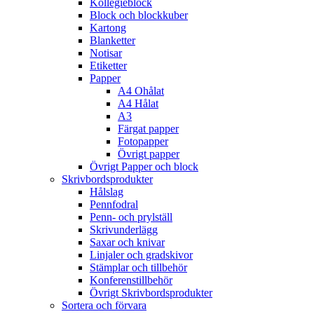
Kollegieblock
Block och blockkuber
Kartong
Blanketter
Notisar
Etiketter
Papper
A4 Ohålat
A4 Hålat
A3
Färgat papper
Fotopapper
Övrigt papper
Övrigt Papper och block
Skrivbordsprodukter
Hålslag
Pennfodral
Penn- och prylställ
Skrivunderlägg
Saxar och knivar
Linjaler och gradskivor
Stämplar och tillbehör
Konferenstillbehör
Övrigt Skrivbordsprodukter
Sortera och förvara