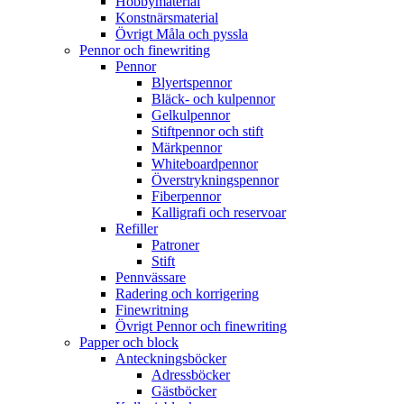
Hobbymaterial
Konstnärsmaterial
Övrigt Måla och pyssla
Pennor och finewriting
Pennor
Blyertspennor
Bläck- och kulpennor
Gelkulpennor
Stiftpennor och stift
Märkpennor
Whiteboardpennor
Överstrykningspennor
Fiberpennor
Kalligrafi och reservoar
Refiller
Patroner
Stift
Pennvässare
Radering och korrigering
Finewritning
Övrigt Pennor och finewriting
Papper och block
Anteckningsböcker
Adressböcker
Gästböcker