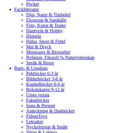
Pocket
Facklitteratur
Djur, Natur & Trädgård
Ekonomi & Samhälle
Foto, Konst & Teater
Hantverk & Hobby
Historia
Hälsa, Sport & Fritid
Mat & Dryck
Memoarer & Biografier
Religion, Filosofi % Naturvetenskap
Språk & Resor
Barn- & Ungdom
Pekböcker 0-3 år
Bilderböcker 3-6 år
Kapitelböcker 6-9 år
Bokslukaren 9-12 år
Unga vuxna
Faktaböcker
Saga & Present
Anteckning & Dagböcker
FidgetToys
Leksaker
Nyckelringar & Smått
Slime & Leklera