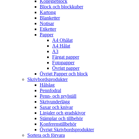
Kollegieblock
Block och blockkuber
Kartong
Blanketter
Notisar
Etiketter
Papper
A4 Ohålat
A4 Hålat
A3
Färgat papper
Fotopapper
Övrigt papper
Övrigt Papper och block
Skrivbordsprodukter
Hålslag
Pennfodral
Penn- och prylställ
Skrivunderlägg
Saxar och knivar
Linjaler och gradskivor
Stämplar och tillbehör
Konferenstillbehör
Övrigt Skrivbordsprodukter
Sortera och förvara