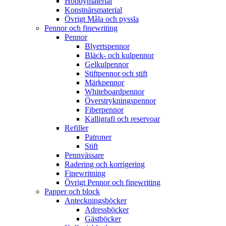
Hobbymaterial
Konstnärsmaterial
Övrigt Måla och pyssla
Pennor och finewriting
Pennor
Blyertspennor
Bläck- och kulpennor
Gelkulpennor
Stiftpennor och stift
Märkpennor
Whiteboardpennor
Överstrykningspennor
Fiberpennor
Kalligrafi och reservoar
Refiller
Patroner
Stift
Pennvässare
Radering och korrigering
Finewritning
Övrigt Pennor och finewriting
Papper och block
Anteckningsböcker
Adressböcker
Gästböcker