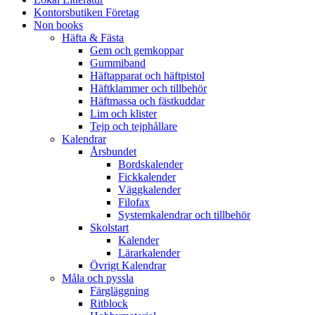
Kontorsbutiken Företag
Non books
Häfta & Fästa
Gem och gemkoppar
Gummiband
Häftapparat och häftpistol
Häftklammer och tillbehör
Häftmassa och fästkuddar
Lim och klister
Tejp och tejphållare
Kalendrar
Årsbundet
Bordskalender
Fickkalender
Väggkalender
Filofax
Systemkalendrar och tillbehör
Skolstart
Kalender
Lärarkalender
Övrigt Kalendrar
Måla och pyssla
Färgläggning
Ritblock