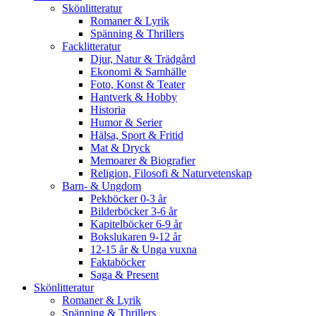
Skönlitteratur
Romaner & Lyrik
Spänning & Thrillers
Facklitteratur
Djur, Natur & Trädgård
Ekonomi & Samhälle
Foto, Konst & Teater
Hantverk & Hobby
Historia
Humor & Serier
Hälsa, Sport & Fritid
Mat & Dryck
Memoarer & Biografier
Religion, Filosofi & Naturvetenskap
Barn- & Ungdom
Pekböcker 0-3 år
Bilderböcker 3-6 år
Kapitelböcker 6-9 år
Bokslukaren 9-12 år
12-15 år & Unga vuxna
Faktaböcker
Saga & Present
Skönlitteratur
Romaner & Lyrik
Spänning & Thrillers