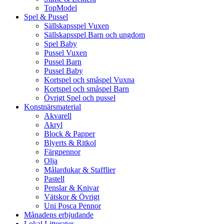
TopModel
Spel & Pussel
Sällskapsspel Vuxen
Sällskapsspel Barn och ungdom
Spel Baby
Pussel Vuxen
Pussel Barn
Pussel Baby
Kortspel och småspel Vuxna
Kortspel och småspel Barn
Övrigt Spel och pussel
Konstnärsmaterial
Akvarell
Akryl
Block & Papper
Blyerts & Ritkol
Färgpennor
Olja
Målardukar & Stafflier
Pastell
Penslar & Knivar
Vätskor & Övrigt
Uni Posca Pennor
Månadens erbjudande
Lokal Litteratur