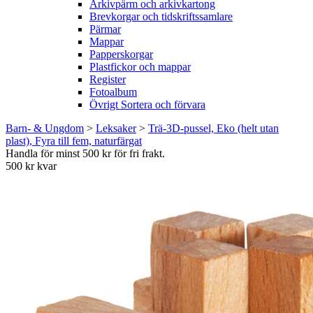
Arkivpärm och arkivkartong
Brevkorgar och tidskriftssamlare
Pärmar
Mappar
Papperskorgar
Plastfickor och mappar
Register
Fotoalbum
Övrigt Sortera och förvara
Barn- & Ungdom
>
Leksaker
>
Trä-3D-pussel, Eko (helt utan
plast), Fyra till fem, naturfärgat
Handla för minst 500 kr för fri frakt.
500 kr kvar