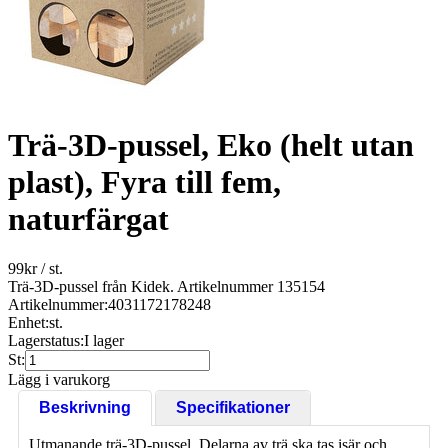
Trä-3D-pussel, Eko (helt utan
plast), Fyra till fem,
naturfärgat
99
kr
/ st.
Trä-3D-pussel från Kidek. Artikelnummer 135154
Artikelnummer:
4031172178248
Enhet:
st.
Lagerstatus:
I lager
St:
Lägg i varukorg
Beskrivning
Specifikationer
Utmanande trä-3D-pussel. Delarna av trä ska tas isär och