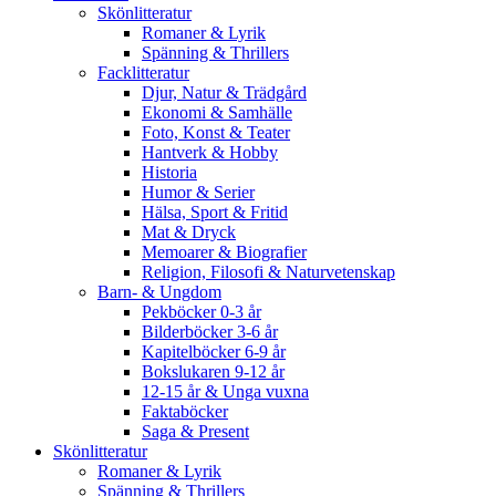
Skönlitteratur
Romaner & Lyrik
Spänning & Thrillers
Facklitteratur
Djur, Natur & Trädgård
Ekonomi & Samhälle
Foto, Konst & Teater
Hantverk & Hobby
Historia
Humor & Serier
Hälsa, Sport & Fritid
Mat & Dryck
Memoarer & Biografier
Religion, Filosofi & Naturvetenskap
Barn- & Ungdom
Pekböcker 0-3 år
Bilderböcker 3-6 år
Kapitelböcker 6-9 år
Bokslukaren 9-12 år
12-15 år & Unga vuxna
Faktaböcker
Saga & Present
Skönlitteratur
Romaner & Lyrik
Spänning & Thrillers