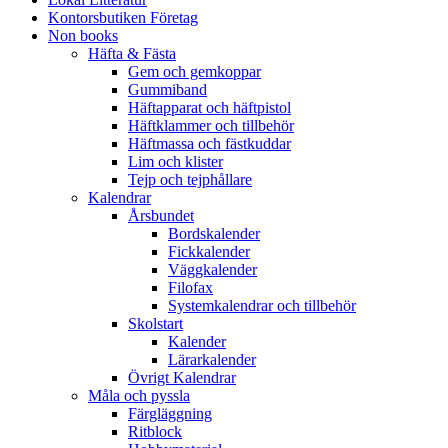
Kontorsbutiken Företag
Non books
Häfta & Fästa
Gem och gemkoppar
Gummiband
Häftapparat och häftpistol
Häftklammer och tillbehör
Häftmassa och fästkuddar
Lim och klister
Tejp och tejphållare
Kalendrar
Årsbundet
Bordskalender
Fickkalender
Väggkalender
Filofax
Systemkalendrar och tillbehör
Skolstart
Kalender
Lärarkalender
Övrigt Kalendrar
Måla och pyssla
Färgläggning
Ritblock