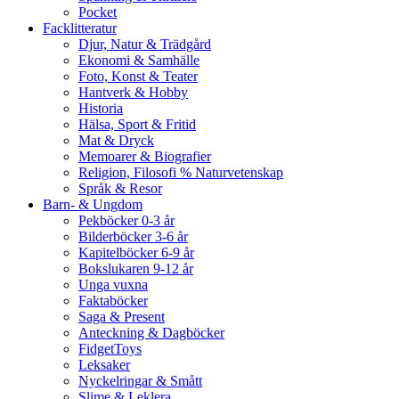
Pocket
Facklitteratur
Djur, Natur & Trädgård
Ekonomi & Samhälle
Foto, Konst & Teater
Hantverk & Hobby
Historia
Hälsa, Sport & Fritid
Mat & Dryck
Memoarer & Biografier
Religion, Filosofi % Naturvetenskap
Språk & Resor
Barn- & Ungdom
Pekböcker 0-3 år
Bilderböcker 3-6 år
Kapitelböcker 6-9 år
Bokslukaren 9-12 år
Unga vuxna
Faktaböcker
Saga & Present
Anteckning & Dagböcker
FidgetToys
Leksaker
Nyckelringar & Smått
Slime & Leklera