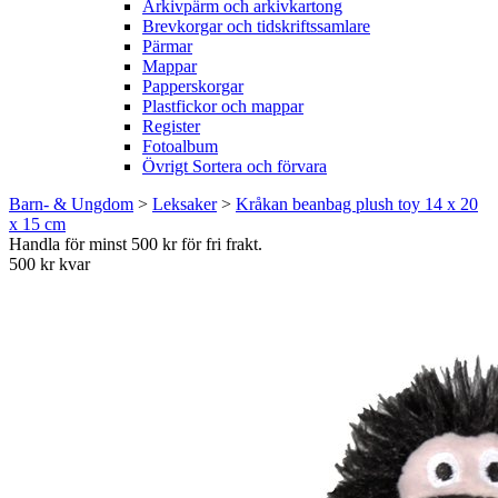
Arkivpärm och arkivkartong
Brevkorgar och tidskriftssamlare
Pärmar
Mappar
Papperskorgar
Plastfickor och mappar
Register
Fotoalbum
Övrigt Sortera och förvara
Barn- & Ungdom
>
Leksaker
>
Kråkan beanbag plush toy 14 x 20
x 15 cm
Handla för minst 500 kr för fri frakt.
500 kr kvar