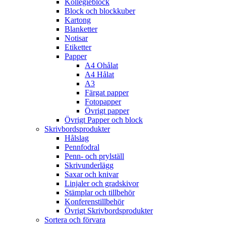
Kollegieblock
Block och blockkuber
Kartong
Blanketter
Notisar
Etiketter
Papper
A4 Ohålat
A4 Hålat
A3
Färgat papper
Fotopapper
Övrigt papper
Övrigt Papper och block
Skrivbordsprodukter
Hålslag
Pennfodral
Penn- och prylställ
Skrivunderlägg
Saxar och knivar
Linjaler och gradskivor
Stämplar och tillbehör
Konferenstillbehör
Övrigt Skrivbordsprodukter
Sortera och förvara