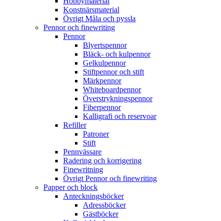
Hobbymaterial
Konstnärsmaterial
Övrigt Måla och pyssla
Pennor och finewriting
Pennor
Blyertspennor
Bläck- och kulpennor
Gelkulpennor
Stiftpennor och stift
Märkpennor
Whiteboardpennor
Överstrykningspennor
Fiberpennor
Kalligrafi och reservoar
Refiller
Patroner
Stift
Pennvässare
Radering och korrigering
Finewritning
Övrigt Pennor och finewriting
Papper och block
Anteckningsböcker
Adressböcker
Gästböcker