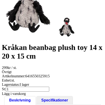
Kråkan beanbag plush toy 14 x
20 x 15 cm
299
kr
/ st.
Övrigt
Artikelnummer:
6416550325915
Enhet:
st.
Lagerstatus:
I lager
St:
Lägg i varukorg
Beskrivning
Specifikationer