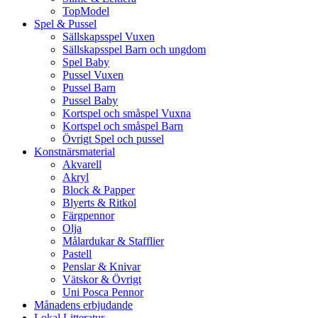
TopModel
Spel & Pussel
Sällskapsspel Vuxen
Sällskapsspel Barn och ungdom
Spel Baby
Pussel Vuxen
Pussel Barn
Pussel Baby
Kortspel och småspel Vuxna
Kortspel och småspel Barn
Övrigt Spel och pussel
Konstnärsmaterial
Akvarell
Akryl
Block & Papper
Blyerts & Ritkol
Färgpennor
Olja
Målardukar & Stafflier
Pastell
Penslar & Knivar
Vätskor & Övrigt
Uni Posca Pennor
Månadens erbjudande
Lokal Litteratur