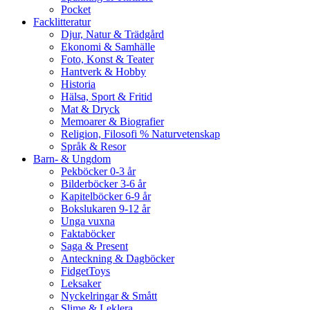
Pocket
Facklitteratur
Djur, Natur & Trädgård
Ekonomi & Samhälle
Foto, Konst & Teater
Hantverk & Hobby
Historia
Hälsa, Sport & Fritid
Mat & Dryck
Memoarer & Biografier
Religion, Filosofi % Naturvetenskap
Språk & Resor
Barn- & Ungdom
Pekböcker 0-3 år
Bilderböcker 3-6 år
Kapitelböcker 6-9 år
Bokslukaren 9-12 år
Unga vuxna
Faktaböcker
Saga & Present
Anteckning & Dagböcker
FidgetToys
Leksaker
Nyckelringar & Smått
Slime & Leklera