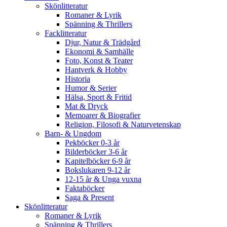
Skönlitteratur
Romaner & Lyrik
Spänning & Thrillers
Facklitteratur
Djur, Natur & Trädgård
Ekonomi & Samhälle
Foto, Konst & Teater
Hantverk & Hobby
Historia
Humor & Serier
Hälsa, Sport & Fritid
Mat & Dryck
Memoarer & Biografier
Religion, Filosofi & Naturvetenskap
Barn- & Ungdom
Pekböcker 0-3 år
Bilderböcker 3-6 år
Kapitelböcker 6-9 år
Bokslukaren 9-12 år
12-15 år & Unga vuxna
Faktaböcker
Saga & Present
Skönlitteratur
Romaner & Lyrik
Spänning & Thrillers