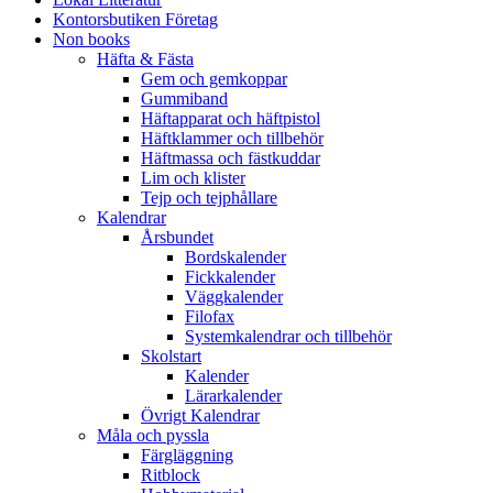
Kontorsbutiken Företag
Non books
Häfta & Fästa
Gem och gemkoppar
Gummiband
Häftapparat och häftpistol
Häftklammer och tillbehör
Häftmassa och fästkuddar
Lim och klister
Tejp och tejphållare
Kalendrar
Årsbundet
Bordskalender
Fickkalender
Väggkalender
Filofax
Systemkalendrar och tillbehör
Skolstart
Kalender
Lärarkalender
Övrigt Kalendrar
Måla och pyssla
Färgläggning
Ritblock