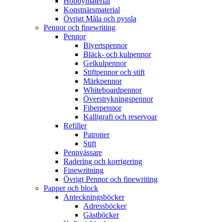
Hobbymaterial
Konstnärsmaterial
Övrigt Måla och pyssla
Pennor och finewriting
Pennor
Blyertspennor
Bläck- och kulpennor
Gelkulpennor
Stiftpennor och stift
Märkpennor
Whiteboardpennor
Överstrykningspennor
Fiberpennor
Kalligrafi och reservoar
Refiller
Patroner
Stift
Pennvässare
Radering och korrigering
Finewritning
Övrigt Pennor och finewriting
Papper och block
Anteckningsböcker
Adressböcker
Gästböcker