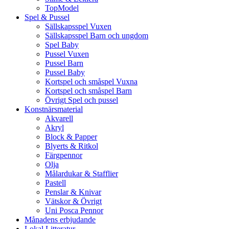
TopModel
Spel & Pussel
Sällskapsspel Vuxen
Sällskapsspel Barn och ungdom
Spel Baby
Pussel Vuxen
Pussel Barn
Pussel Baby
Kortspel och småspel Vuxna
Kortspel och småspel Barn
Övrigt Spel och pussel
Konstnärsmaterial
Akvarell
Akryl
Block & Papper
Blyerts & Ritkol
Färgpennor
Olja
Målardukar & Stafflier
Pastell
Penslar & Knivar
Vätskor & Övrigt
Uni Posca Pennor
Månadens erbjudande
Lokal Litteratur