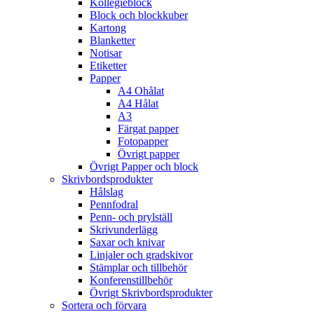
Kollegieblock
Block och blockkuber
Kartong
Blanketter
Notisar
Etiketter
Papper
A4 Ohålat
A4 Hålat
A3
Färgat papper
Fotopapper
Övrigt papper
Övrigt Papper och block
Skrivbordsprodukter
Hålslag
Pennfodral
Penn- och prylställ
Skrivunderlägg
Saxar och knivar
Linjaler och gradskivor
Stämplar och tillbehör
Konferenstillbehör
Övrigt Skrivbordsprodukter
Sortera och förvara