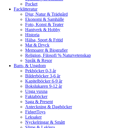
Pocket
Facklitteratur
Djur, Natur & Trädgård
Ekonomi & Samhälle
Foto, Konst & Teater
Hantverk & Hobby
Historia
Hälsa, Sport & Fritid
Mat & Dryck
Memoarer & Biografier
Religion, Filosofi % Naturvetenskap
Språk & Resor
Barn- & Ungdom
Pekböcker 0-3 år
Bilderböcker 3-6 år
Kapitelböcker 6-9 år
Bokslukaren 9-12 år
Unga vuxna
Faktaböcker
Saga & Present
Anteckning & Dagböcker
FidgetToys
Leksaker
Nyckelringar & Smått
Slime & Leklera