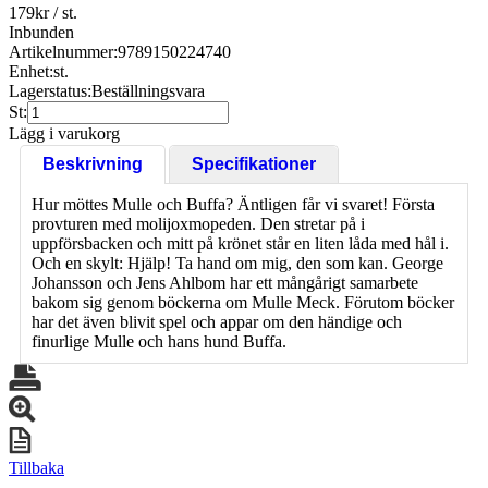
179
kr
/ st.
Inbunden
Artikelnummer:
9789150224740
Enhet:
st.
Lagerstatus:
Beställningsvara
St:
Lägg i varukorg
Beskrivning
Specifikationer
Hur möttes Mulle och Buffa? Äntligen får vi svaret! Första
provturen med molijoxmopeden. Den stretar på i
uppförsbacken och mitt på krönet står en liten låda med hål i.
Och en skylt: Hjälp! Ta hand om mig, den som kan. George
Johansson och Jens Ahlbom har ett mångårigt samarbete
bakom sig genom böckerna om Mulle Meck. Förutom böcker
har det även blivit spel och appar om den händige och
finurlige Mulle och hans hund Buffa.
Tillbaka