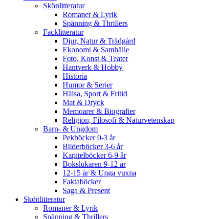
Skönlitteratur
Romaner & Lyrik
Spänning & Thrillers
Facklitteratur
Djur, Natur & Trädgård
Ekonomi & Samhälle
Foto, Konst & Teater
Hantverk & Hobby
Historia
Humor & Serier
Hälsa, Sport & Fritid
Mat & Dryck
Memoarer & Biografier
Religion, Filosofi & Naturvetenskap
Barn- & Ungdom
Pekböcker 0-3 år
Bilderböcker 3-6 år
Kapitelböcker 6-9 år
Bokslukaren 9-12 år
12-15 år & Unga vuxna
Faktaböcker
Saga & Present
Skönlitteratur
Romaner & Lyrik
Spänning & Thrillers