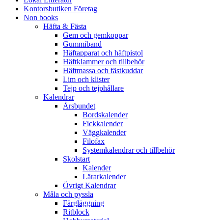
Kontorsbutiken Företag
Non books
Häfta & Fästa
Gem och gemkoppar
Gummiband
Häftapparat och häftpistol
Häftklammer och tillbehör
Häftmassa och fästkuddar
Lim och klister
Tejp och tejphållare
Kalendrar
Årsbundet
Bordskalender
Fickkalender
Väggkalender
Filofax
Systemkalendrar och tillbehör
Skolstart
Kalender
Lärarkalender
Övrigt Kalendrar
Måla och pyssla
Färgläggning
Ritblock