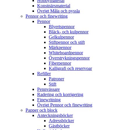
Hobbymaterial
Konstnärsmaterial
Övrigt Måla och pyssla
Pennor och finewriting
Pennor
Blyertspennor
Bläck- och kulpennor
Gelkulpennor
Stiftpennor och stift
Märkpennor
Whiteboardpennor
Överstrykningspennor
Fiberpennor
Kalligrafi och reservoar
Refiller
Patroner
Stift
Pennvässare
Radering och korrigering
Finewritning
Övrigt Pennor och finewriting
Papper och block
Anteckningsböcker
Adressböcker
Gästböcker