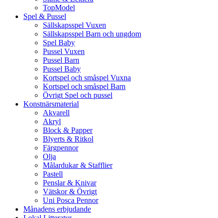
TopModel
Spel & Pussel
Sällskapsspel Vuxen
Sällskapsspel Barn och ungdom
Spel Baby
Pussel Vuxen
Pussel Barn
Pussel Baby
Kortspel och småspel Vuxna
Kortspel och småspel Barn
Övrigt Spel och pussel
Konstnärsmaterial
Akvarell
Akryl
Block & Papper
Blyerts & Ritkol
Färgpennor
Olja
Målardukar & Stafflier
Pastell
Penslar & Knivar
Vätskor & Övrigt
Uni Posca Pennor
Månadens erbjudande
Lokal Litteratur